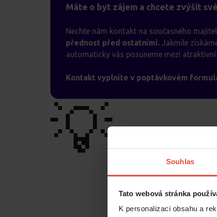
Máte o byt zájem a chcete zvýšit sv
Nechte nám kontakt na současného majitel
přednost před ostatními.
Jakmile získáme
automaticky vás posuneme mezi atraktivní 
Kontakt vyplníte v poptávkovém formulá
💡
Souhlas
Tato webová stránka použív
K personalizaci obsahu a re