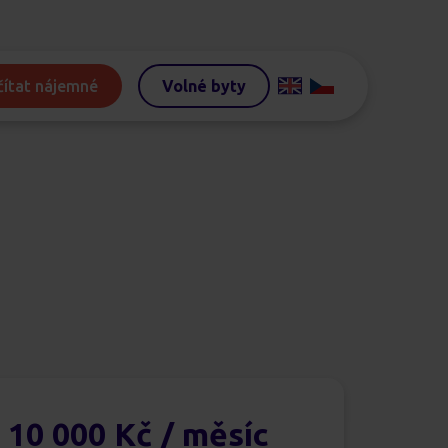
ítat nájemné
Volné byty
10 000 Kč
/ měsíc