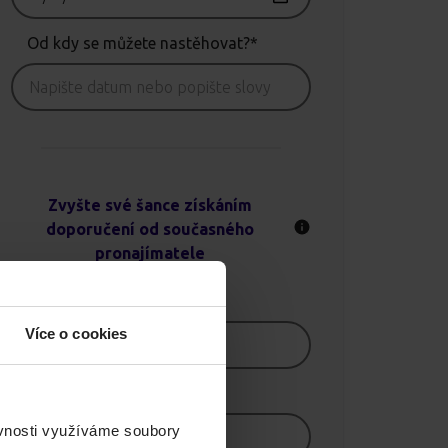
Od kdy se můžete nastěhovat?*
Zvyšte své šance získáním
doporučení od současného
pronajímatele
Jméno
Více o cookies
E-mail
ěvnosti využíváme soubory