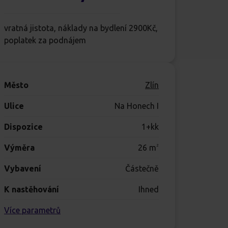
vratná jistota, náklady na bydlení 2900Kč,
poplatek za podnájem
Město
Zlín
Ulice
Na Honech I
Dispozice
1+kk
Výměra
26
m
2
Vybavení
Částečně
K nastěhování
Ihned
Více parametrů