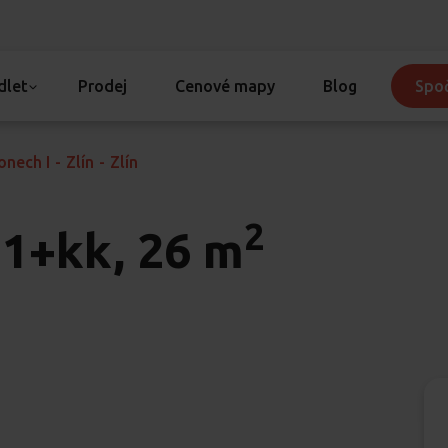
dlet
Prodej
Cenové mapy
Blog
Spoč
onech I
-
Zlín
-
Zlín
2
1+kk, 26 m