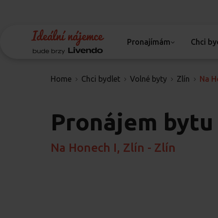
Pronajímám
Chci by
Home
Chci bydlet
Volné byty
Zlín
Na H
Pronájem bytu
Na Honech I, Zlín - Zlín