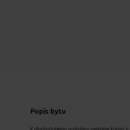
Popis bytu
K dlouhodobému podnájmu nabízíme krásný o dis