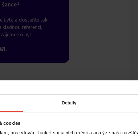
é šance?
e bytu a dostaňte tak
 kladnou referenci,
zájemce o byt.
ři.
Detaily
á cookies
klam, poskytování funkcí sociálních médií a analýze naší návšt