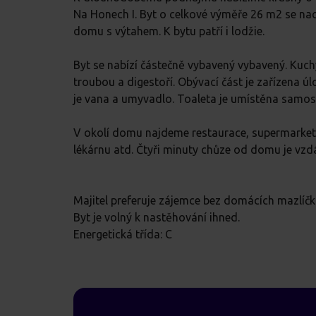
Na Honech I. Byt o celkové výměře 26 m2 se nac
domu s výtahem. K bytu patří i lodžie.
Byt se nabízí částečně vybavený vybavený. Kuch
troubou a digestoří. Obývací část je zařízena 
je vana a umyvadlo. Toaleta je umístěna samos
V okolí domu najdeme restaurace, supermarket,
lékárnu atd. Čtyři minuty chůze od domu je vzd
Majitel preferuje zájemce bez domácích mazlíčk
Byt je volný k nastěhování ihned.
Energetická třída: C