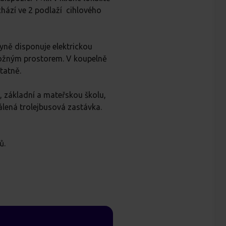
hází ve 2 podlaží cihlového
yně disponuje elektrickou
úložným prostorem. V koupelně
tatně.
 základní a mateřskou školu,
álená trolejbusová zastávka.
ů.