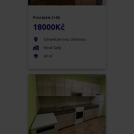
Pronájem
2+kk
18000
Kč
Schweitzerova
,
Olomouc
Nové Sady
2
60
m