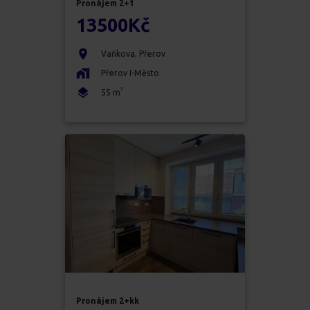
Pronájem
2+1
13500
Kč
Vaňkova
,
Přerov
Přerov I-Město
2
55
m
Pronájem
2+kk