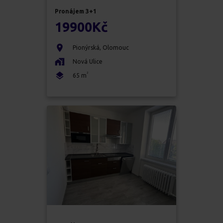
Pronájem
3+1
19900
Kč
Pionýrská
,
Olomouc
Nová Ulice
2
65
m