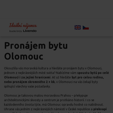
Home
Chci bydlet
Volné byty
Volné byty
Olomouc
Pronájem bytu
Olomouc
Okouzlila vás moravská kultura a hledáte pronájem bytu v Olomouci,
jednom z nejkrásnějších měst světa? Nabízíme vám
spoustu bytů po celé
Olomouci i za jejími hranicemi
. Ať už hledáte
byt pro celou rodinu,
nebo pronájem skromného 2 + kk
, v Olomouci na vás čekají byty
splňující všechny vaše požadavky.
Olomouc je takovou malou moravskou Prahou – překypuje
architektonickými skvosty a centrum je protkáno historií. I co se
každodenního života týče, má Olomouc opravdu hodně co nabídnout.
Uhrane vás jedním z nejkrásnějších náměstí v České republice a
překvapí