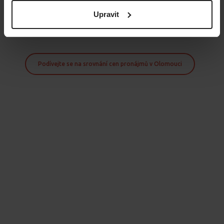
v něm bezpečně a bezstarostně.
Proto tu pro vás budeme po celou
Upravit
dobu
– od první prohlídky až do posledního dne bydlení.
O
administrativu a právní záležitosti se postaráme za vás
, vaším
úkolem bude užívat si život ve vysněném bytě.
Podívejte se na srovnání cen pronájmů v Olomouci