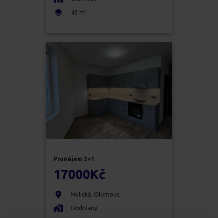
2
45
m
Pronájem
2+1
17000
Kč
Holická
,
Olomouc
Hodolany