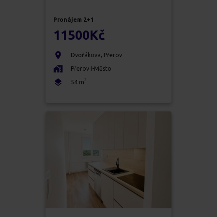
Pronájem
2+1
11500
Kč
Dvořákova
,
Přerov
Přerov I-Město
2
54
m