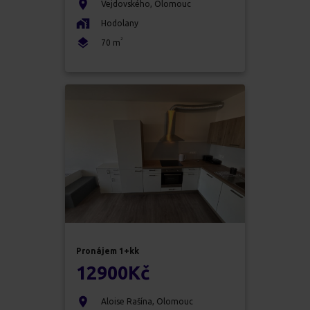
Vejdovského
,
Olomouc
Hodolany
2
70
m
Pronájem
1+kk
12900
Kč
Aloise Rašína
,
Olomouc