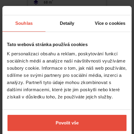
2
68
m
Souhlas
Detaily
Více o cookies
Previous
Tato webová stránka používá cookies
K personalizaci obsahu a reklam, poskytování funkcí
sociálních médií a analýze naší návštěvnosti využíváme
soubory cookie. Informace o tom, jak náš web používáte,
sdílíme se svými partnery pro sociální média, inzerci a
Olomouc: Levné byty k pronájmu
analýzy. Partneři tyto údaje mohou zkombinovat s
Olomouc je skrytým českým pokladem. Na rozdíl od Prahy ale
nabízí
dalšími informacemi, které jste jim poskytli nebo které
klidný život bez davů turistů.
Město si vás získá
historickými
monumenty, jako je slavný barokní sloup Nejsvětější Trojice, ale i
získali v důsledku toho, že používáte jejich služby.
rozlehlými parky plnými zeleně
. Zavítejte do Smetanových či
Bezručových sadů nebo navštivte botanickou zahradu. Nejoblíbenějším
místem na výlet je 5 km vzdálená Bazilika Navštívení Panny Marie na
Svatém Kopečku. Tak se vydejte za dobrodružstvím, propadněte
moravskému životnímu stylu a
najděte si byt v Olomouci
.
Povolit vše
Aby se váš nový byt stal domovem, je potřeba jej zaplavit láskou a cítit se