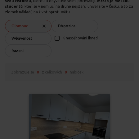
svou čistotou
, kterou si obyvatelé velmi pochvalují.
Město je Mekkou
studentů
, kteří se v něm učí na druhé nejstarší univerzitě v Česku, a to za
zlomek nákladů na život oproti světu.
Olomouc
Dispozice
K nastěhování ihned
Vybavenost
Řazení
Zobrazuje se
0
z celkových
0
nabídek.