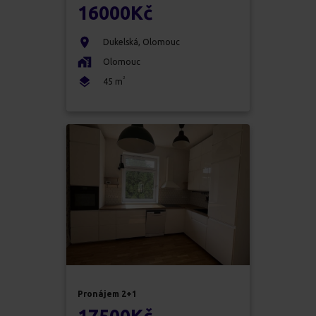
16000
Kč
Dukelská
,
Olomouc
Olomouc
2
45
m
Pronájem
2+1