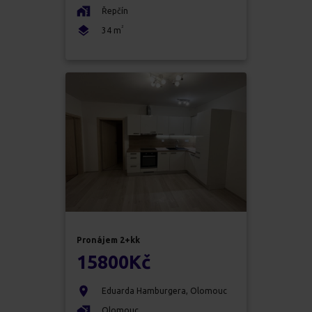
Řepčín
2
34
m
Pronájem
2+kk
15800
Kč
Eduarda Hamburgera
,
Olomouc
Olomouc