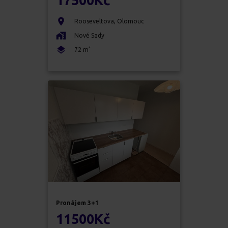
17500
Kč
Rooseveltova
,
Olomouc
Nové Sady
2
72
m
Pronájem
3+1
11500
Kč