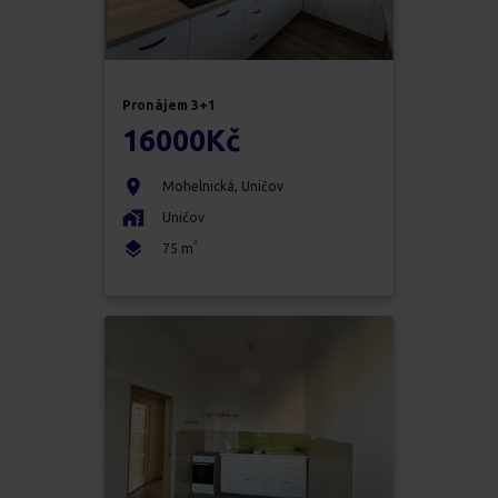
Pronájem
3+1
16000
Kč
Mohelnická
,
Uničov
Uničov
2
75
m