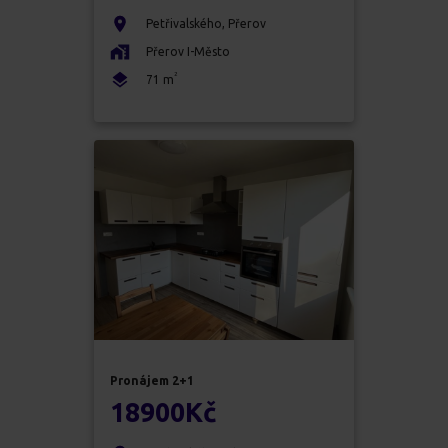
Petřivalského
,
Přerov
Přerov I-Město
2
71
m
Pronájem
2+1
18900
Kč