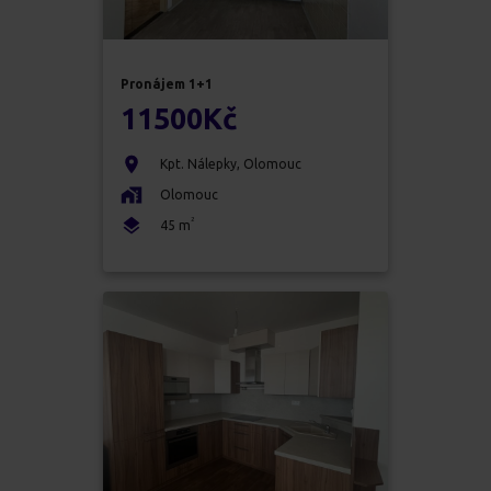
Pronájem
1+1
11500
Kč
Kpt. Nálepky
,
Olomouc
Olomouc
2
45
m