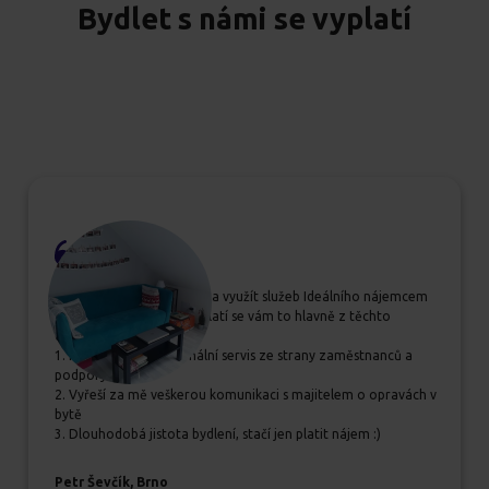
Bydlet s námi se vyplatí
Pokud se rozhodujete, zda využít služeb Ideálního nájemcem
určitě jim dejte šanci, vyplatí se vám to hlavně z těchto
důvodů:
1. Příjemný a profesionální servis ze strany zaměstnanců a
podpory
2. Vyřeší za mě veškerou komunikaci s majitelem o opravách v
bytě
3. Dlouhodobá jistota bydlení, stačí jen platit nájem :)
Petr Ševčík, Brno