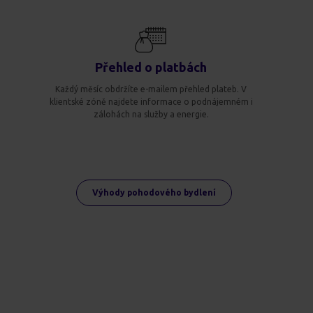
Přehled o platbách
Každý měsíc obdržíte e-mailem přehled plateb. V
klientské zóně najdete informace o podnájemném i
zálohách na služby a energie.
Výhody pohodového bydlení