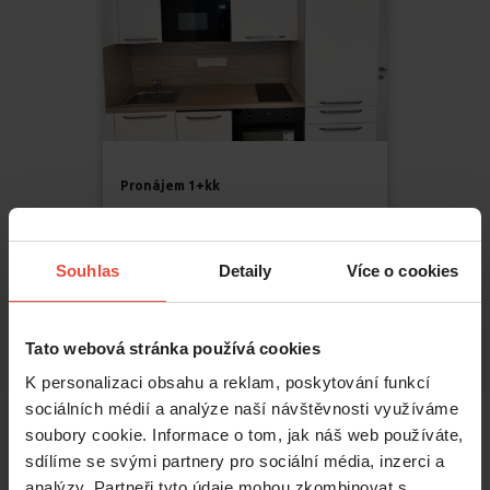
Pronájem
1+kk
13 500 Kč
Frištenského
,
Olomouc
Souhlas
Detaily
Více o cookies
Neředín
2
32
m
Tato webová stránka používá cookies
K personalizaci obsahu a reklam, poskytování funkcí
sociálních médií a analýze naší návštěvnosti využíváme
soubory cookie. Informace o tom, jak náš web používáte,
sdílíme se svými partnery pro sociální média, inzerci a
analýzy. Partneři tyto údaje mohou zkombinovat s