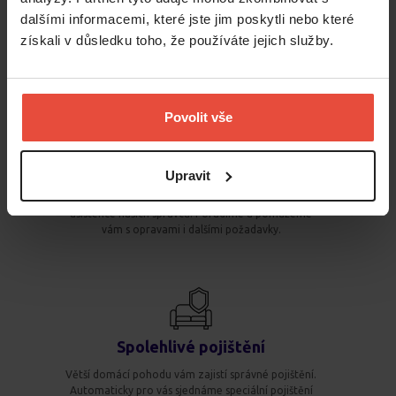
dalšími informacemi, které jste jim poskytli nebo které
získali v důsledku toho, že používáte jejich služby.
Proč bydlet s námi?
Povolit vše
Klientská podpora 24/7
Upravit
K dispozici je vám nepřetržitá klientská podpora a
asistence našich správců. Poradíme a pomůžeme
vám s opravami i dalšími požadavky.
Spolehlivé pojištění
Větší domácí pohodu vám zajistí správné pojištění.
Automaticky pro vás sjednáme speciální pojištění