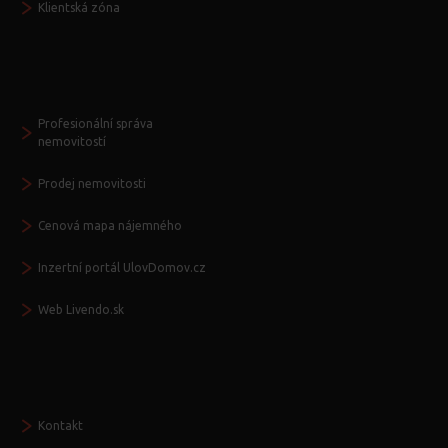
Klientská zóna
Další služby
Profesionální správa
nemovitostí
Prodej nemovitosti
Cenová mapa nájemného
Inzertní portál UlovDomov.cz
Web Livendo.sk
Seznamte se
Kontakt