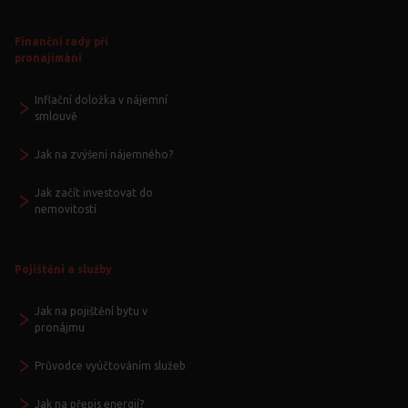
Finanční rady při
pronajímání
Inflační doložka v nájemní
smlouvě
Jak na zvýšení nájemného?
Jak začít investovat do
nemovitostí
Pojištění a služby
Jak na pojištění bytu v
pronájmu
Průvodce vyúčtováním služeb
Jak na přepis energií?