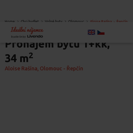
Home
Chci bydlet
Volné byty
Olomouc
Aloise Rašína
-
Řepčín
-
Olomouc
Pronájem bytu
1+kk,
2
34 m
Aloise Rašína, Olomouc - Řepčín