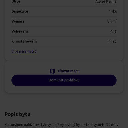
Ulice
Aloise Rašína
Dispozice
1+kk
2
Výměra
34
m
Vybavení
Plně
K nastěhování
Ihned
Více parametrů
Ukázat mapu
Domluvit prohlídku
Popis bytu
K pronájmu nabízíme stylový, plně vybavený byt 1+kk o výměře 34 m² v