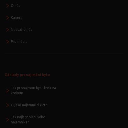
O nás
Kariéra
Napsali o nás
Pro média
Základy pronajímání bytu
Jak pronajmou byt - krok za
krokem
O jaké nájemné si říct?
Jak najít spolehlivého
nájemníka?