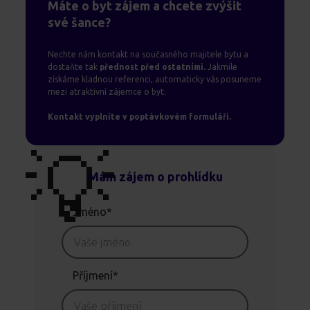
Máte o byt zájem a chcete zvýšit
své šance?
Nechte nám kontakt na současného majitele bytu a
dostaňte tak
přednost před ostatními.
Jakmile
získáme kladnou referenci, automaticky vás posuneme
mezi atraktivní zájemce o byt.
Kontakt vyplníte v poptávkovém formuláři.
💡
Mám zájem o prohlídku
Jméno*
Příjmení*