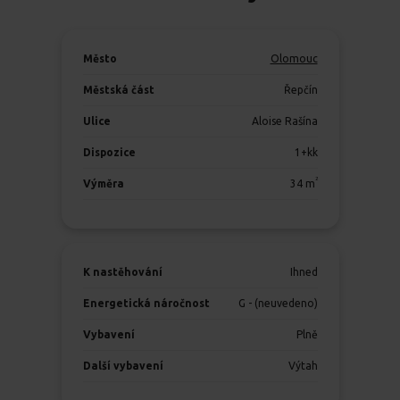
Město
Olomouc
Městská část
Řepčín
Ulice
Aloise Rašína
Dispozice
1+kk
2
Výměra
34
m
K nastěhování
Ihned
Energetická náročnost
G - (neuvedeno)
Vybavení
Plně
Další vybavení
Výtah