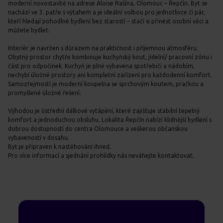
moderní novostavbě na adrese Aloise Rašína, Olomouc – Řepčín. Byt se
nachází ve 3. patře s výtahem a je ideální volbou pro jednotlivce či pár,
kteří hledají pohodlné bydlení bez starostí – stačí si přinést osobní věci a
můžete bydlet.
Interiér je navržen s důrazem na praktičnost i příjemnou atmosféru.
Obytný prostor chytře kombinuje kuchyňský kout, jídelní/ pracovní zónu i
část pro odpočinek. Kuchyň je plně vybavena spotřebiči a nádobím,
nechybí úložné prostory ani kompletní zařízení pro každodenní komfort.
Samozřejmostí je moderní koupelna se sprchovým koutem, pračkou a
promyšlené úložné řešení.
Výhodou je ústřední dálkové vytápění, které zajišťuje stabilní tepelný
komfort a jednoduchou obsluhu. Lokalita Řepčín nabízí klidnější bydlení s
dobrou dostupností do centra Olomouce a veškerou občanskou
vybaveností v dosahu.
Byt je připraven k nastěhování ihned.
Pro více informací a sjednání prohlídky nás neváhejte kontaktovat.