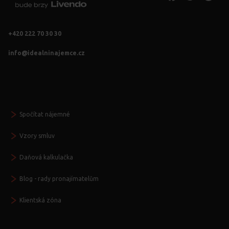
+420 222 70 30 30
info@idealninajemce.cz
Vždy po ruce
Spočítat nájemné
Vzory smluv
Daňová kalkulačka
Blog - rady pronajímatelům
Klientská zóna