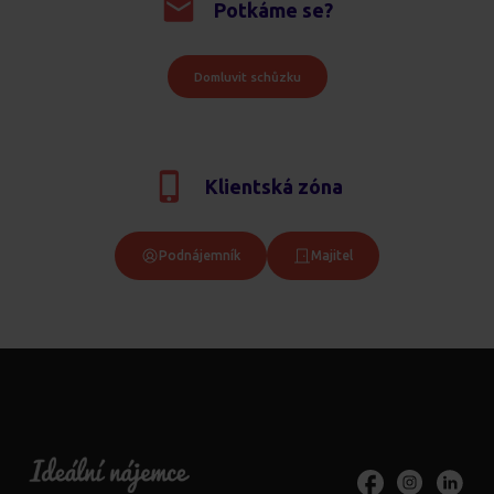
Potkáme se?
Domluvit schůzku
Klientská zóna
Podnájemník
Majitel