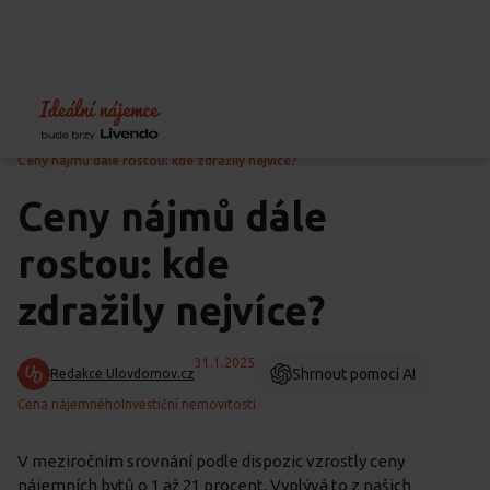
Home
Blog
Vývoj cen a statistiky
Ceny nájmů dále rostou: kde zdražily nejvíce?
Ceny nájmů dále
rostou: kde
zdražily nejvíce?
31.1.2025
Shrnout pomocí AI
Redakce Ulovdomov.cz
Cena nájemného
Investiční nemovitosti
V meziročním srovnání podle dispozic vzrostly ceny
nájemních bytů o 1 až 21 procent. Vyplývá to z našich