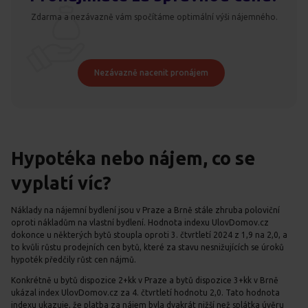
Zdarma a nezávazně vám spočítáme optimální výši nájemného.
Nezávazně nacenit pronájem
Hypotéka nebo nájem, co se
vyplatí víc?
Náklady na nájemní bydlení jsou v Praze a Brně stále zhruba poloviční
oproti nákladům na vlastní bydlení. Hodnota indexu UlovDomov.cz
dokonce u některých bytů stoupla oproti 3. čtvrtletí 2024 z 1,9 na 2,0, a
to kvůli růstu prodejních cen bytů, které za stavu nesnižujících se úroků
hypoték předčily růst cen nájmů.
Konkrétně u bytů dispozice 2+kk v Praze a bytů dispozice 3+kk v Brně
ukázal index UlovDomov.cz za 4. čtvrtletí hodnotu 2,0. Tato hodnota
indexu ukazuje, že platba za nájem byla dvakrát nižší než splátka úvěru