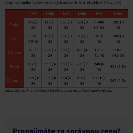
Ceny nájemního bydlení ve velkých městech za
4. čtvrtletí 2024
(v Kč)
1+1
1+kk
2+1
2+kk
3+1
3+kk
458 (3
118 (1
-667 (-3
-624 (-3
-1 680
-902 (-3
Praha
%)
%)
%)
%)
(-6 %)
%)
1 230
185 (1
-605 (-3
-818 (-5
161 (1
-609 (-3
Brno
(10 %)
%)
%)
%)
%)
%)
-19 (0
-286 (-3
308 (3
463 (4
1 752
-2 821
Ostrava
%)
%)
%)
%)
(13 %)
(-15 %)
112 (1
-633 (-6
-680 (-5
-283 (-2
940 (6
Plzeň
931 (5 %)
%)
%)
%)
%)
%)
-608 (-6
-883 (-8
674 (5
160 (1
1 101 (7
Olomouc
362 (2 %)
%)
%)
%)
%)
%)
Zdroj: Statistiky společnosti UlovDomov.cz na základě mediánů cen.
Pronajímáte za správnou cenu?