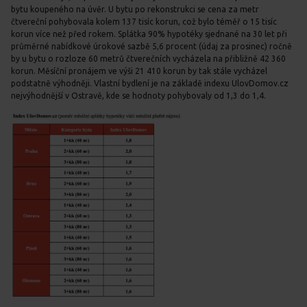
bytu koupeného na úvěr. U bytu po rekonstrukci se cena za metr
čtvereční pohybovala kolem 137 tisíc korun, což bylo téměř o 15 tisíc
korun více než před rokem. Splátka 90% hypotéky sjednané na 30 let při
průměrné nabídkové úrokové sazbě 5,6 procent (údaj za prosinec) ročně
by u bytu o rozloze 60 metrů čtverečních vycházela na přibližně 42 360
korun. Měsíční pronájem ve výši 21 410 korun by tak stále vycházel
podstatně výhodněji. Vlastní bydlení je na základě indexu UlovDomov.cz
nejvýhodnější v Ostravě, kde se hodnoty pohybovaly od 1,3 do 1,4.