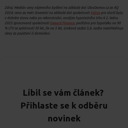
Zdroj: Medián ceny nájemního bydlení na základě dat UlovDomov.cz za 4Q
2024; cena za metr čtvereční na základě dat společnosti
Valuo
pro starší byty
v dobrém stavu nebo po rekonstrukci, analýza hypotečního trhu k 2. lednu
2025 zpracovaná společností
Gepard Finance
, počítáno pro hypotéku na 90
% LTV se splatností 30 let, fix na 5 let, úroková sazba 5,6, sazba nezohledňuje
slevy za pojištění či domicilaci.
Líbil se vám článek?
Přihlaste se k odběru
novinek