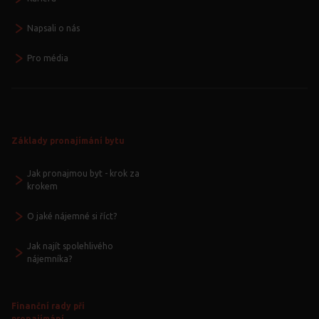
Napsali o nás
Pro média
Základy pronajímání bytu
Jak pronajmou byt - krok za
krokem
O jaké nájemné si říct?
Jak najít spolehlivého
nájemníka?
Finanční rady při
pronajímání