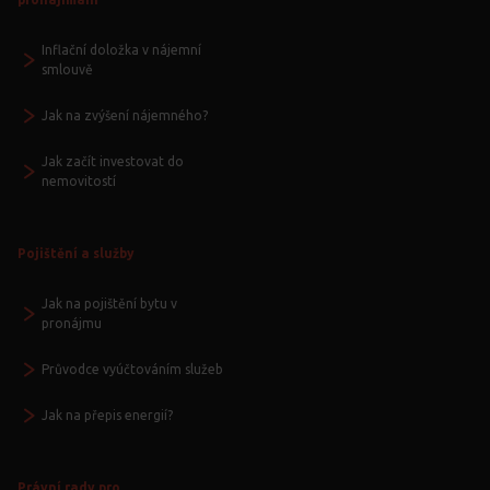
Inflační doložka v nájemní
smlouvě
Jak na zvýšení nájemného?
Jak začít investovat do
nemovitostí
Pojištění a služby
Jak na pojištění bytu v
pronájmu
Průvodce vyúčtováním služeb
Jak na přepis energií?
Právní rady pro