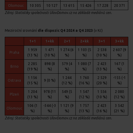
Olomouc
10 305
10 127
13 615
15 426
17 228
20 371
Zdroj: Statistiky společnosti UlovDomov.cz na základě mediánů cen.
Meziroční srovnání
dle dispozic
Q4
2024 a Q4 2023
(v Kč)
1+1
1+kk
2+1
2+kk
3+1
3+kk
1 959
1 471
1 274 (6
1 103 (5
2 538
2 607 (9
Praha
(13 %)
(10 %)
%)
%)
(10 %)
%)
2 285
898 (8
579 (4
1 080 (7
2 423
167 (1
Brno
(19 %)
%)
%)
%)
(13 %)
%)
1 156
1 244
1 760
2 529
-155 (-1
Ostrava
9 (0 %)
(15 %)
(12 %)
(16 %)
(20 %)
%)
1 204
978 (11
549 (5
1 547
1 556
2 080
Plzeň
(13 %)
%)
%)
(12 %)
(10 %)
(12 %)
106 (1
-344 (-3
1 121 (9
1 757
2 423
3 542
Olomouc
%)
%)
%)
(13 %)
(16 %)
(21 %)
Zdroj: Statistiky společnosti UlovDomov.cz na základě mediánů cen.