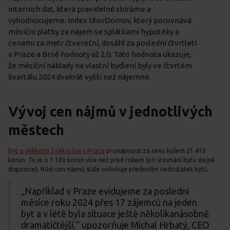
interních dat, která pravidelně sbíráme a
vyhodnocujeme. Index UlovDomov, který porovnává
měsíční platby za nájem se splátkami hypotéky a
cenami za metr čtvereční, dosáhl za poslední čtvrtletí
v Praze a Brně hodnoty až 2,0. Tato hodnota ukazuje,
že měsíční náklady na vlastní bydlení byly ve čtvrtém
kvartálu 2024 dvakrát vyšší než nájemné.
Vývoj cen nájmů v jednotlivých
městech
Byt o velikosti 2+kk si lze v Praze
pronajmout za cenu kolem 21 410
korun. To je o 1 100 korun více než před rokem (při srovnání bytů stejné
dispozice). Růst cen nájmů stále ovlivňuje především nedostatek bytů.
„Například v Praze evidujeme za poslední
měsíce roku 2024 přes 17 zájemců na jeden
byt a v létě byla situace ještě několikanásobně
dramatičtější,“ upozorňuje Michal Hrbatý, CEO