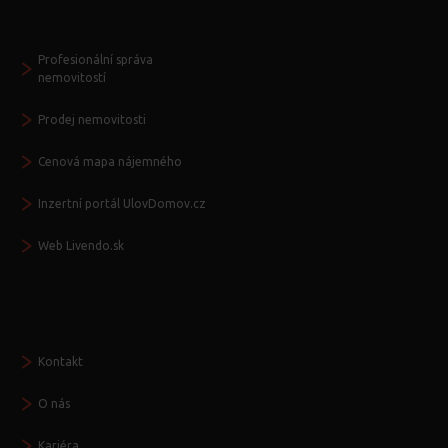
Další služby
Profesionální správa
nemovitostí
Prodej nemovitosti
Cenová mapa nájemného
Inzertní portál UlovDomov.cz
Web Livendo.sk
Seznamte se
Kontakt
O nás
Kariéra