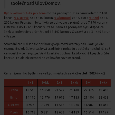
společnosti UlovDomov.
Byt o velikosti 2+kk je v Brně
možné pronajmout za cenu kolem 17 160
korun.
V Ostravě
za 13 100 korun,
v Olomouci
za 15 400 a
v Plzni
za 14
200 korun. Pronájem bytu 1+kk se pohybuje v průměru od 7 970 korun v
Ostravě a do 15 650 korun v Praze. Cena za pronájem bytu dispozice
3+kk se pohybuje v průměru od 18 440 korun v Ostravě a do 31 440 korun
v Praze.
Srovnání cen u dispozic optikou vývoje mezi kvartály pak ukazuje vliv
sezonality, kdy 3. kvartál bývá tradičně z pohledu poptávky nejsilnější, což
ceny ještě více navyšuje. Ve 4. kvartálu dochází každoročně k jejich určité
korekci, to ale nic nemění na celkovém ročním trendu.
Ceny nájemního bydlení ve velkých městech za
4. čtvrtletí 2024
(v Kč)
1+1
1+kk
2+1
2+kk
3+1
3+kk
Praha
16 568
15 650
21 577
21 410
27 375
31 438
Brno
14 110
12 776
17 015
17 155
21 184
22 468
Ostrava
8 906
7 969
11 515
13 066
14 987
18 438
Plzeň
10 718
9 881
12 633
14 189
16 514
19 177