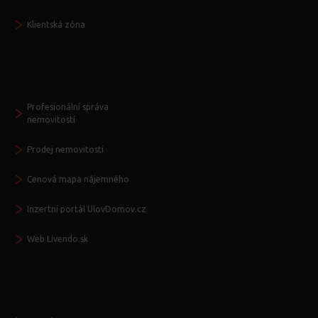
Klientská zóna
Další služby
Profesionální správa
nemovitostí
Prodej nemovitosti
Cenová mapa nájemného
Inzertní portál UlovDomov.cz
Web Livendo.sk
Seznamte se