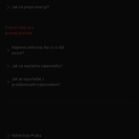
Jak na přepis energií?
Právní rady pro
pronajímatele
Nájemní smlouva: Na co si dát
pozor?
Jak na neplatiče nájemného?
Jak se vypořádat s
problémovým nájemníkem?
Volné byty Praha