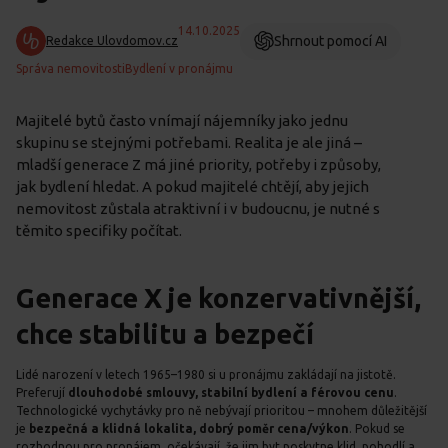
14.10.2025
Shrnout pomocí AI
Redakce Ulovdomov.cz
Správa nemovitosti
Bydlení v pronájmu
Majitelé bytů často vnímají nájemníky jako jednu
skupinu se stejnými potřebami. Realita je ale jiná –
mladší generace Z má jiné priority, potřeby i způsoby,
jak bydlení hledat. A pokud majitelé chtějí, aby jejich
nemovitost zůstala atraktivní i v budoucnu, je nutné s
těmito specifiky počítat.
Generace X je konzervativnější,
chce stabilitu a bezpečí
Lidé narození v letech 1965–1980 si u pronájmu zakládají na jistotě.
Preferují
dlouhodobé smlouvy, stabilní bydlení a férovou cenu
.
Technologické vychytávky pro ně nebývají prioritou – mnohem důležitější
je
bezpečná a klidná lokalita, dobrý poměr cena/výkon
. Pokud se
rozhodnou pro pronájem, očekávají, že jim byt poskytne klid, pohodlí a