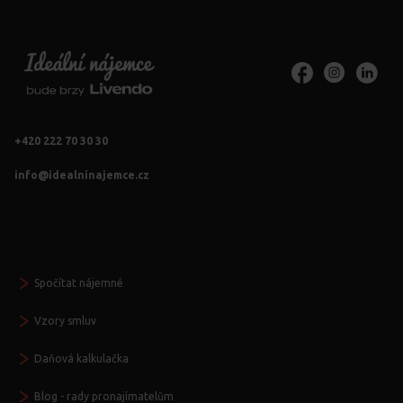
+420 222 70 30 30
info@idealninajemce.cz
Vždy po ruce
Spočítat nájemné
Vzory smluv
Daňová kalkulačka
Blog - rady pronajímatelům