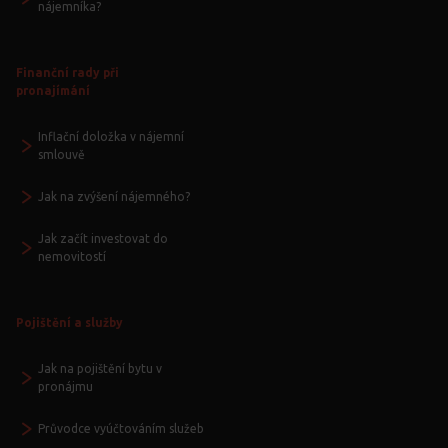
nájemníka?
Finanční rady při
pronajímání
Inflační doložka v nájemní
smlouvě
Jak na zvýšení nájemného?
Jak začít investovat do
nemovitostí
Pojištění a služby
Jak na pojištění bytu v
pronájmu
Průvodce vyúčtováním služeb