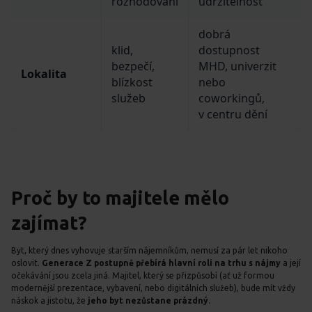
rozhodování
udržitelnost
dobrá
klid,
dostupnost
bezpečí,
MHD, univerzit
Lokalita
blízkost
nebo
služeb
coworkingů,
v centru dění
Proč by to majitele mělo
zajímat?
Byt, který dnes vyhovuje starším nájemníkům, nemusí za pár let nikoho
oslovit.
Generace Z postupně přebírá hlavní roli na trhu s nájmy
a její
očekávání jsou zcela jiná. Majitel, který se přizpůsobí (ať už formou
modernější prezentace, vybavení, nebo digitálních služeb), bude mít vždy
náskok a jistotu, že
jeho byt nezůstane prázdný
.