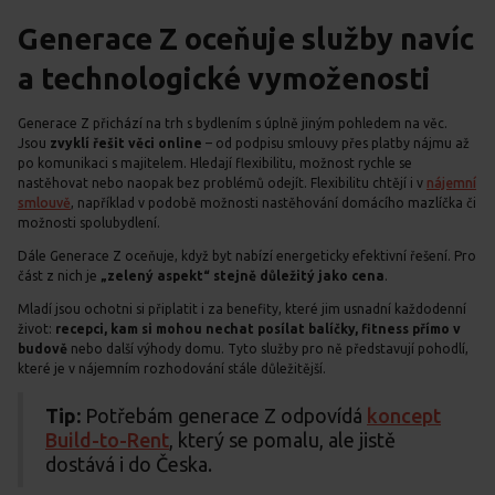
Generace Z oceňuje služby navíc
a technologické vymoženosti
Generace Z přichází na trh s bydlením s úplně jiným pohledem na věc.
Jsou
zvyklí řešit věci online
– od podpisu smlouvy přes platby nájmu až
po komunikaci s majitelem. Hledají flexibilitu, možnost rychle se
nastěhovat nebo naopak bez problémů odejít. Flexibilitu chtějí i v
nájemní
smlouvě
, například v podobě možnosti nastěhování domácího mazlíčka či
možnosti spolubydlení.
Dále Generace Z oceňuje, když byt nabízí energeticky efektivní řešení. Pro
část z nich je
„zelený aspekt“ stejně důležitý jako cena
.
Mladí jsou ochotni si připlatit i za benefity, které jim usnadní každodenní
život:
recepci, kam si mohou nechat posílat balíčky, fitness přímo v
budově
nebo další výhody domu. Tyto služby pro ně představují pohodlí,
které je v nájemním rozhodování stále důležitější.
Tip:
Potřebám generace Z odpovídá
koncept
Build-to-Rent
, který se pomalu, ale jistě
dostává i do Česka.