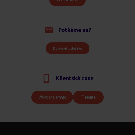
Potkáme se?
Domluvit schůzku
Klientská zóna
Podnájemník
Majitel