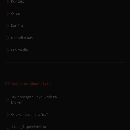
Kontakt
O nás
Kariéra
Napsali o nás
Pro média
Základy pronajímání bytu
Jak pronajmou byt - krok za
krokem
O jaké nájemné si říct?
Jak najít spolehlivého