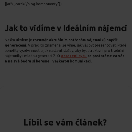
{{affil_card="/blog-komponenty”}}
Jak to vidíme v Ideálním nájemci
Naším úkolem je
rozumět aktuálním potřebám nájemníků napříč
generacemi
. V praxi to znamená, že víme, jak váš byt prezentovat, které
benefity vyzdvihnout a jak nastavit služby, aby byl atraktivní pro tradiční
nájemníky i mladou generaci Z.
O
obsazení bytu
se postaráme za vás
a na svá bedra si bereme i veškerou komunikaci.
Líbil se vám článek?