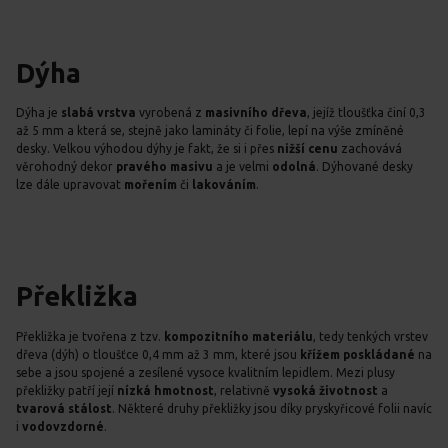
Dýha
Dýha je
slabá vrstva
vyrobená z
masivního dřeva
, jejíž tloušťka činí 0,3
až 5 mm a která se, stejně jako lamináty či folie, lepí na výše zmíněné
desky. Velkou výhodou dýhy je fakt, že si i přes
nižší cenu
zachovává
věrohodný dekor
pravého masivu
a je velmi
odolná
. Dýhované desky
lze dále upravovat
mořením
či
lakováním
.
Překližka
Překližka je tvořena z tzv.
kompozitního materiálu
, tedy tenkých vrstev
dřeva (dýh) o tloušťce 0,4 mm až 3 mm, které jsou
křížem poskládané
na
sebe a jsou spojené a zesílené vysoce kvalitním lepidlem. Mezi plusy
překližky patří její
nízká hmotnost
, relativně
vysoká životnost
a
tvarová stálost
. Některé druhy překližky jsou díky pryskyřicové folii navíc
i
vodovzdorné
.