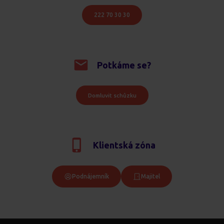
222 70 30 30
Potkáme se?
Domluvit schůzku
Klientská zóna
Podnájemník
Majitel