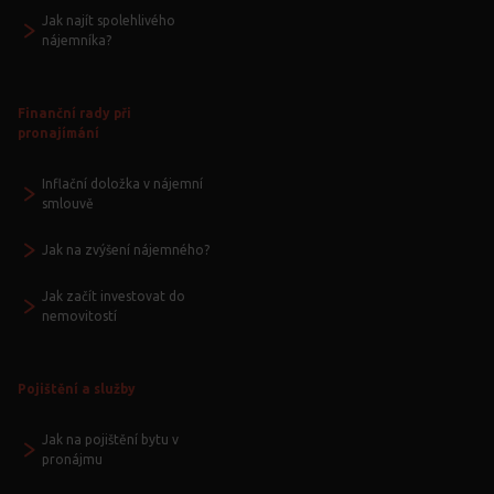
Jak najít spolehlivého
nájemníka?
Finanční rady při
pronajímání
Inflační doložka v nájemní
smlouvě
Jak na zvýšení nájemného?
Jak začít investovat do
nemovitostí
Pojištění a služby
Jak na pojištění bytu v
pronájmu