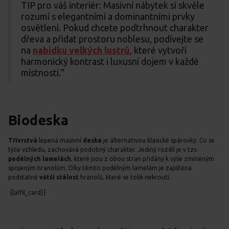
TIP pro váš interiér: Masivní nábytek si skvěle
rozumí s elegantními a dominantními prvky
osvětlení. Pokud chcete podtrhnout charakter
dřeva a přidat prostoru noblesu, podívejte se
na
nabídku velkých lustrů
, které vytvoří
harmonický kontrast i luxusní dojem v každé
místnosti.”
Biodeska
Třívrstvá
lepená masivní
deska
je alternativou klasické spárovky. Co se
týče vzhledu, zachovává podobný charakter. Jediný rozdíl je v tzv.
podélných lamelách
, které jsou z obou stran přidány k výše zmíněným
spojeným hranolům. Díky těmto podélným lamelám je zajištěna
podstatně
větší stálost
hranolů, které se tolik nekroutí.
{{affil_card}}