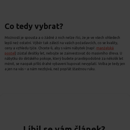
Co tedy vybrat?
Možností je spousta a o žádné z nich nelze říci, že je ve všech ohledech
lepší než ostatní. Výběr tak záleží na vašich požadavcích, co se kvality,
ceny a vzhledu týče. Chcete-li, aby s vámi nábytek (např.
manželská
postel
) zůstal desítky let, nebojte se zainvestovat do masivního dřeva. U
nábytku do dětského pokoje, který budete pravděpodobně za několik let
měnit, se naopak příliš drahé vybavení kupovat nevyplatí. Volba je tedy jen
a jen na vás – a nám nezbývá, než popřát šťastnou ruku.
Líbil se vám článek?