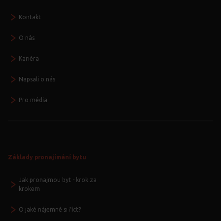
Kontakt
O nás
Kariéra
Napsali o nás
Pro média
Základy pronajímání bytu
Jak pronajmou byt - krok za
krokem
O jaké nájemné si říct?