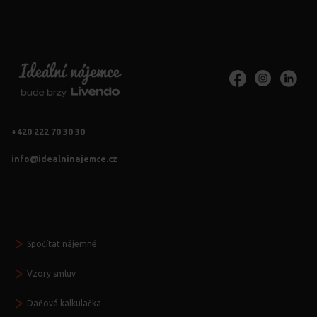
+420 222 70 30 30
info@idealninajemce.cz
Vždy po ruce
Spočítat nájemné
Vzory smluv
Daňová kalkulačka