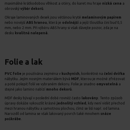
maximálně krátkodobou vlhkost a otěry, do karet mu hraje
nízká cena
a
obrovský
výběr dekorů
.
Okraje laminovaných desek jsou většinou kryté
melaminovým papírem
nebo novější
ABS hranou
, která je
odolnější
a jejíž tloušťka činí buď 0,5
mm, nebo 2 mm. Při výběru ABS hrany si však dávejte pozor, zda je na
desku
kvalitně nalepená
.
Folie a lak
PVC folie
je používána zejména v
kuchyních
, konkrétně na
čelní dvířka
nábytku. Jejím nosným materiálem bývá
MDF
, kterou je možné zfrézovat
a poté polepit folií ve vybraném dekoru. Folie je snadno
omyvatelná
a
stejně jako lamino nabízí
mnoho dekorů
.
MDF desky bývají v poslední době rovněž často
lakovány
. Tento způsob
úpravy dokáže vykouzlit krásně
jednolitý vzhled
, kdy není vidět přechod
mezi hranou nábytku a samotnou plochou, čímž se liší např. od lamina.
Narozdíl od lamina se však lakovaný povrch také mnohem
snáze
poškrábe
.