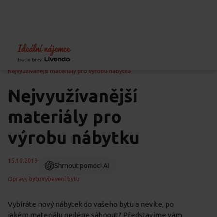
Home
Blog
Péče o byt
Nejvyužívanější materiály pro výrobu nábytku
Nejvyužívanější
materiály pro
výrobu nábytku
15.10.2019
Shrnout pomocí AI
Opravy bytu
Vybavení bytu
Vybíráte nový nábytek do vašeho bytu a nevíte, po
jakém materiálu nejlépe sáhnout? Představíme vám