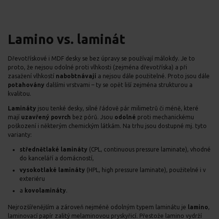
Lamino vs. laminát
Dřevotřískové i MDF desky se bez úpravy se používají málokdy. Je to
proto, že nejsou odolné proti vlhkosti (zejména dřevotříska) a při
zasažení vlhkostí
nabobtnávají
a nejsou dále použitelné. Proto jsou dále
potahovány
dalšími vrstvami – ty se opět liší zejména strukturou a
kvalitou.
Lamináty
jsou tenké desky, silné řádově pár milimetrů či méně, které
mají
uzavřený povrch
bez pórů. Jsou
odolné
proti mechanickému
poškození i některým chemickým látkám. Na trhu jsou dostupné mj. tyto
varianty:
střednětlaké lamináty
(CPL, continuous pressure laminate), vhodné
do kanceláří a domácností,
vysokotlaké lamináty
(HPL, high pressure laminate), použitelné i v
exteriéru
a
kovolamináty
.
Nejrozšířenějším a zároveň nejméně odolným typem laminátu je
lamino
,
laminovací papír zalitý melaminovou pryskyřicí. Přestože lamino vydrží