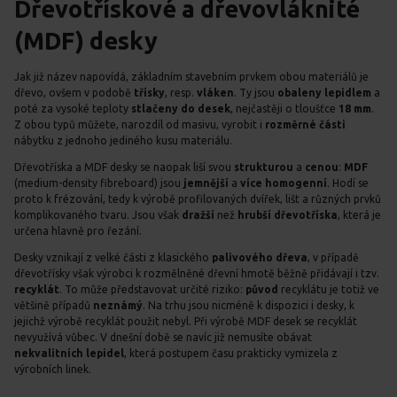
Dřevotřískové a dřevovláknité
(MDF) desky
Jak již název napovídá, základním stavebním prvkem obou materiálů je
dřevo, ovšem v podobě
třísky
, resp.
vláken
. Ty jsou
obaleny lepidlem
a
poté za vysoké teploty
stlačeny do desek
, nejčastěji o tloušťce
18 mm
.
Z obou typů můžete, narozdíl od masivu, vyrobit i
rozměrné části
nábytku z jednoho jediného kusu materiálu.
Dřevotříska a MDF desky se naopak liší svou
strukturou
a
cenou
:
MDF
(medium-density fibreboard) jsou
jemnější
a
více homogenní
. Hodí se
proto k frézování, tedy k výrobě profilovaných dvířek, lišt a různých prvků
komplikovaného tvaru. Jsou však
dražší
než
hrubší dřevotříska
, která je
určena hlavně pro řezání.
Desky vznikají z velké části z klasického
palivového dřeva
, v případě
dřevotřísky však výrobci k rozmělněné dřevní hmotě běžně přidávají i tzv.
recyklát
. To může představovat určité riziko:
původ
recyklátu je totiž ve
většině případů
neznámý
. Na trhu jsou nicméně k dispozici i desky, k
jejichž výrobě recyklát použit nebyl. Při výrobě MDF desek se recyklát
nevyužívá vůbec. V dnešní době se navíc již nemusíte obávat
nekvalitních lepidel
, která postupem času prakticky vymizela z
výrobních linek.