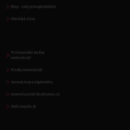
Blog - rady pronajímatelům
Klientská zóna
Další služby
Profesionální správa
nemovitostí
Prodej nemovitosti
Cenová mapa nájemného
Inzertní portál UlovDomov.cz
Web Livendo.sk
Seznamte se