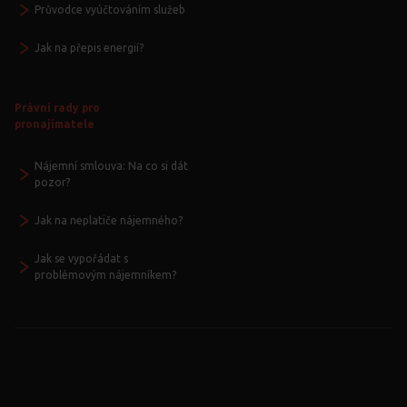
Průvodce vyúčtováním služeb
Jak na přepis energií?
Právní rady pro
pronajímatele
Nájemní smlouva: Na co si dát
pozor?
Jak na neplatiče nájemného?
Jak se vypořádat s
problémovým nájemníkem?