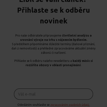
Přihlaste se k odběru
novinek
Pro naše odběratele připravujeme
čtvrtletní analýzu a
srovnání vývoje na trhu s nájemním bydlením.
S předstihem připomínáme důležité termíny (daňové přiznání,
daň z nemovitosti) a přehledně zpracováváme aktuální změny
zákonů či nařízení.
Přihlaste se k odběru našeho newsletteru a
každý měsíc si
rozšíříte obzory v oblasti pronajímání
.
Odesláním souhlasíte se
zpracováním osobních údajů.