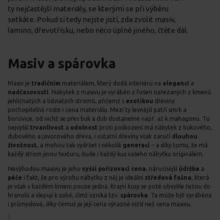
ty nejčastější materiály, se kterými se při výběru
setkáte. Pokud si tedy nejste jistí, zda zvolit masiv,
lamino, dřevotřísku, nebo něco úplně jiného, čtěte dál.
Masiv a spárovka
Masiv je
tradičním
materiálem, který dodá interiéru na
eleganci
a
nadčasovosti
. Nábytek z masivu je vyráběn z fošen nařezaných z kmenů
jehličnatých a listnatých stromů, přičemž s
exotikou
dřeviny
pochopitelně roste i cena materiálu. Mezi ty levnější patří smrk a
borovice, od nichž se přes buk a dub dostaneme např. až k mahagonu. Tu
nejvyšší
trvanlivost
a
odolnost
proti poškození má nábytek z bukového,
dubového a javorového dřeva, i ostatní dřeviny však zaručí
dlouhou
životnost
, a mohou tak vydržet i několik
generací
– a díky tomu, že má
každý strom jinou texturu, bude i každý kus vašeho nábytku originálem.
Nevýhodou masivu je jeho
vyšší pořizovací cena
, náročnější
údržba
a
péče
i fakt, že pro výrobu nábytku z něj je ideální
středová fošna
, která
je však v každém kmeni pouze jedna. Krajní kusy se poté obvykle řežou do
hranolů a slepují k sobě, čímž vzniká tzv.
spárovka
. Ta může být vyráběna
i průmyslově, díky čemuž je její cena výrazně nižší než cena masivu.