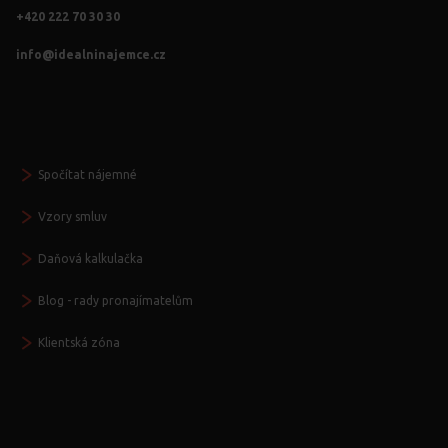
+420 222 70 30 30
info@idealninajemce.cz
Vždy po ruce
Spočítat nájemné
Vzory smluv
Daňová kalkulačka
Blog - rady pronajímatelům
Klientská zóna
Další služby