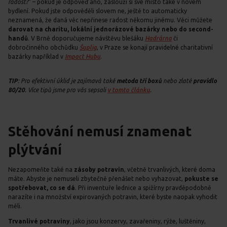
radost?
“ – pokud je odpověď ano, zaslouží si své místo také v novém
bydlení. Pokud jste odpověděli slovem ne, ještě to automaticky
neznamená, že daná věc nepřinese radost někomu jinému. Věci můžete
darovat na charitu, lokální jednorázové bazárky nebo do second-
handů
. V Brně doporučujeme návštěvu blešáku
Hadrárna
či
dobročinného obchůdku
Šuplig
, v Praze se konají pravidelné charitativní
bazárky například v
Impact Hubu
.
TIP
: Pro efektivní úklid je zajímavá také
metoda tří boxů
nebo zlaté
pravidlo
80/20
. Více tipů jsme pro vás sepsali
v tomto článku
.
Stěhování nemusí znamenat
plýtvání
Nezapomeňte také na
zásoby potravin
, včetně trvanlivých, které doma
máte. Abyste je nemuseli zbytečně přenášet nebo vyhazovat,
pokuste se
spotřebovat, co se dá
. Při inventuře lednice a spižírny pravděpodobně
narazíte i na množství expirovaných potravin, které byste naopak vyhodit
měli.
Trvanlivé potraviny
, jako jsou konzervy, zavařeniny, rýže, luštěniny,