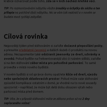
krabice označovat podle toho,
zda se v nich nachází křehké věci.
TIP
: Po rozmontovávání nábytku vložte
šroubky a úchytky do sáčku
a ten
přilepte
na patřičné části nábytku. Nic se vám tak neztratí a v novém se
budete moct rychleji zabydlet.
Cílová rovinka
Nejpozději týden před stěhováním si zařiďte
dočasné přeposílání pošty
,
a přesuňte
předplatné časopisů
a dalších služeb či produktů na novou
adresu. Nezapomeňte také
odstranit jmenovky ze dveří, schránky a
zvonků
. Pokud bydlíte na frekventovanější ulici či rušném sídlišti, zařiďte
si na den stěhování
zábor místa pro pohodlné parkování
. To samé
proveďte v místě nového bydliště.
V novém bydlišti si od správce domu opatřete
klíče od dveří, vjezdu
nebo společných skladovacích prostor
. Pokud může vaše stěhování
způsobit komplikace ostatním v domě, je vhodné na to nové sousedy
upozornit – například, že může být delší dobu obsazen výtah nebo
parkovací místa před domem.
TIP
: Víte, že v případě stěhování máte ze zákona právo až na
2 dny
neplaceného volna
?