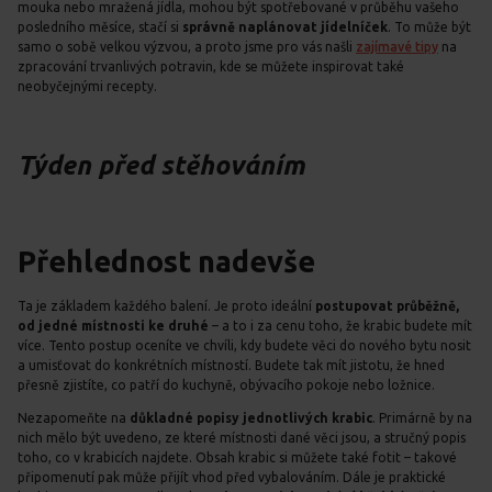
mouka nebo mražená jídla, mohou být spotřebované v průběhu vašeho
posledního měsíce, stačí si
správně naplánovat jídelníček
. To může být
samo o sobě velkou výzvou, a proto jsme pro vás našli
zajímavé tipy
na
zpracování trvanlivých potravin, kde se můžete inspirovat také
neobyčejnými recepty.
Týden před stěhováním
Přehlednost nadevše
Ta je základem každého balení. Je proto ideální
postupovat průběžně,
od jedné místnosti ke druhé
– a to i za cenu toho, že krabic budete mít
více. Tento postup oceníte ve chvíli, kdy budete věci do nového bytu nosit
a umisťovat do konkrétních místností. Budete tak mít jistotu, že hned
přesně zjistíte, co patří do kuchyně, obývacího pokoje nebo ložnice.
Nezapomeňte na
důkladné popisy jednotlivých krabic
. Primárně by na
nich mělo být uvedeno, ze které místnosti dané věci jsou, a stručný popis
toho, co v krabicích najdete. Obsah krabic si můžete také fotit – takové
připomenutí pak může přijít vhod před vybalováním. Dále je praktické