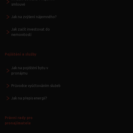
smlouvě
Jak na zvýšení nájemného?
Jak začít investovat do
nemovitostí
Pojištění a služby
Jak na pojištění bytu v
pronájmu
Průvodce vyúčtováním služeb
Jak na přepis energií?
Právní rady pro
pronajímatele