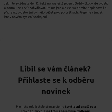
Jakmile zvládnete den D, čeká na vás ještě jeden důležitý úkol – vše vybalit
a pomalu se začít zabydlovat. Pokud jste ale vše svědomitě naplánovali a
připravili, vybalování by mělo běžet jako po drátkách. Přejeme vám, ať
jste v novém bydlení spokojení!
Líbil se vám článek?
Přihlaste se k odběru
novinek
Pro naše odběratele připravujeme
čtvrtletní analýzu a
srovnání vývoje na trhu s nájemním bydlením.