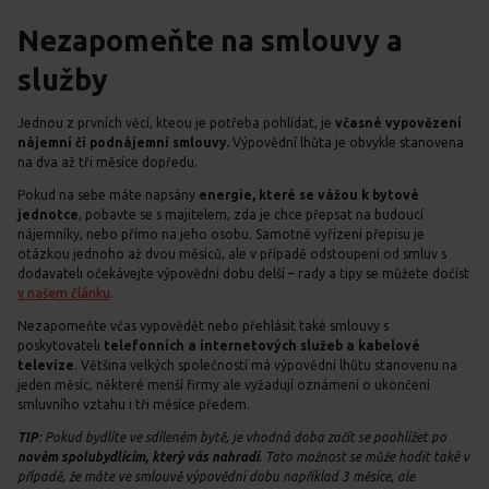
Nezapomeňte na smlouvy a
služby
Jednou z prvních věcí, kteou je potřeba pohlídat, je
včasné vypovězení
nájemní či podnájemní smlouvy.
Výpovědní lhůta je obvykle stanovena
na dva až tři měsíce dopředu.
Pokud na sebe máte napsány
energie, které se vážou k bytové
jednotce
, pobavte se s majitelem, zda je chce přepsat na budoucí
nájemníky, nebo přímo na jeho osobu. Samotné vyřízení přepisu je
otázkou jednoho až dvou měsíců, ale v případě odstoupení od smluv s
dodavateli očekávejte výpovědní dobu delší – rady a tipy se můžete dočíst
v našem článku
.
Nezapomeňte včas vypovědět nebo přehlásit také smlouvy s
poskytovateli
telefonních a internetových služeb a kabelové
televize
. Většina velkých společností má výpovědní lhůtu stanovenu na
jeden měsíc, některé menší firmy ale vyžadují oznámení o ukončení
smluvního vztahu i tři měsíce předem.
TIP
: Pokud bydlíte ve sdíleném bytě, je vhodná doba začít se poohlížet po
novém spolubydlícím, který vás nahradí
. Tato možnost se může hodit také v
případě, že máte ve smlouvě výpovědní dobu například 3 měsíce, ale