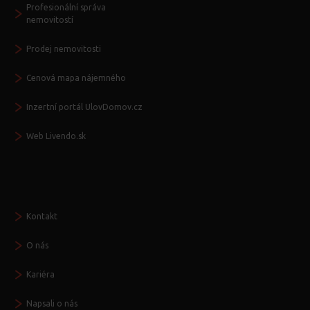
Profesionální správa
nemovitostí
Prodej nemovitosti
Cenová mapa nájemného
Inzertní portál UlovDomov.cz
Web Livendo.sk
Seznamte se
Kontakt
O nás
Kariéra
Napsali o nás