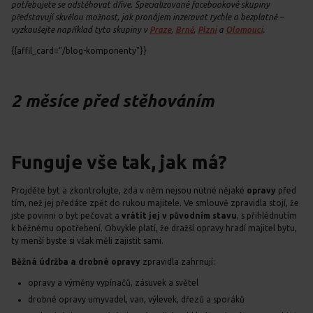
potřebujete se odstěhovat dříve. Specializované facebookové skupiny
představují skvělou možnost, jak pronájem inzerovat rychle a bezplatně –
vyzkoušejte například tyto skupiny v
Praze
,
Brně
,
Plzni
a
Olomouci
.
{{affil_card="/blog-komponenty"}}
2 měsíce před stěhováním
Funguje vše tak, jak má?
Projděte byt a zkontrolujte, zda v něm nejsou nutné nějaké
opravy
před
tím, než jej předáte zpět do rukou majitele. Ve smlouvě zpravidla stojí, že
jste povinni o byt pečovat a
vrátit jej v původním stavu
, s přihlédnutím
k běžnému opotřebení. Obvykle platí, že dražší opravy hradí majitel bytu,
ty menší byste si však měli zajistit sami.
Běžná údržba a drobné opravy
zpravidla zahrnují:
opravy a výměny vypínačů, zásuvek a světel
drobné opravy umyvadel, van, výlevek, dřezů a sporáků