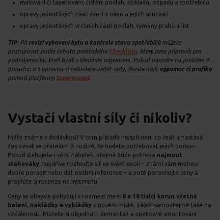
malování či tapetování; čištění podlah, obkladů, odpadů a spotřebičů
opravy jednotlivých částí dveří a oken a jejich součástí
opravy jednotlivých vrchních částí podlah, výměny prahů a lišt
TIP
: Při
revizi vybavení bytu a kontrole stavu spotřebičů
můžete
postupovat podle tohoto praktického
Checklistu
, který jsme připravili pro
podnájemníky, kteří bydlí s Ideálním nájemcem. Pokud narazíte na problém či
poruchu, a s opravou si nebudete vědět rady, zkuste najít
výpomoc či profíka
pomocí platformy
Supersoused
.
Vystačí vlastní síly či nikoliv?
Máte známé s dodávkou? V tom případě nejspíš není co řešit a nastává
čas ozvat se přátelům či rodině, že budete potřebovat jejich pomoc.
Pokud stěhujete i větší nábytek, zřejmě bude potřeba
najmout
stěhováky
. Nejdříve rozhoďte síť ve svém okolí – známí vám mohou
dobře poradit nebo dát osobní reference – a poté porovnejte ceny a
projděte si recenze na internetu.
Ceny se obvykle pohybují v rozmezí mezi
8 a 10 tisíci korun včetně
balení, nakládky a vykládky
v novém místě, záleží samozřejmě také na
vzdálenosti. Můžete si objednat i demontáž a opětovné smontování