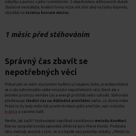
nábytku a pomoc s jeho rozmístěním. S objednávkou stěhovacích služeb
zbytečně neotálejte, kvalitní firma může mít diář plný na týdny dopředu,
obzvlášť na
termíny koncem měsíce
.
1 měsíc před stěhováním
Správný čas zbavit se
nepotřebných věcí
Pokud jste ve svém současném bydlení už nějakou dobu, pravděpodobně
se u vás nahromadilo velké množství nepotřebných věcí, které ale v
běžném provozu nemáte čas a energii protřídit nebo vyhodit. Stěhování
představuje
ideální čas na důkladné protřídění
všeho, co doma máte.
Právě to by tedy mělo být prvním krokem ještě před tím, než rozložíte
krabice
a začnete balit.
Nevíte, jak začít? Vyzkoušejte například osvědčenou
metodu KonMari
,
kterou zpopularizovala japonská úklidová guru Marie Kondo. Podstata
této metody spočívá v tom, že si u každé věci položíte otázku: „
Přináší mi