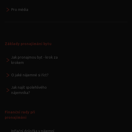
Pro média
Základy pronajímání bytu
Jak pronajmou byt - krok za
krokem
O jaké nájemné si říct?
Jak najít spolehlivého
nájemníka?
Finanční rady při
pronajímání
Inflační doložka v nájemní