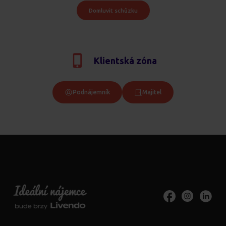
Domluvit schůzku
Klientská zóna
Podnájemník
Majitel