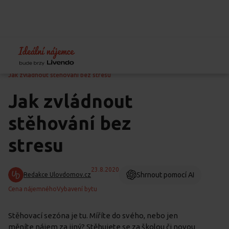
Home
Blog
Předcházení problémům
Jak zvládnout stěhování bez stresu
Jak zvládnout
stěhování bez
stresu
23.8.2020
Shrnout pomocí AI
Redakce Ulovdomov.cz
Cena nájemného
Vybavení bytu
Stěhovací sezóna je tu. Míříte do svého, nebo jen
měníte nájem za jiný? Stěhujete se za školou či novou