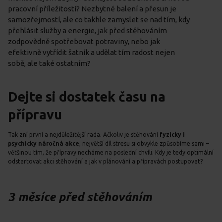
pracovní příležitostí? Nezbytné balení a přesun je
samozřejmostí, ale co takhle zamyslet se nad tím, kdy
přehlásit služby a energie, jak před stěhováním
zodpovědně spotřebovat potraviny, nebo jak
efektivně vytřídit šatník a udělat tím radost nejen
sobě, ale také ostatním?
Dejte si dostatek času na
přípravu
Tak zní první a nejdůležitější rada. Ačkoliv je stěhování
fyzicky i
psychicky náročná akce
, největší díl stresu si obvykle způsobíme sami –
většinou tím, že přípravy necháme na poslední chvíli. Kdy je tedy optimální
odstartovat akci stěhování a jak v plánování a přípravách postupovat?
3 měsíce před stěhováním