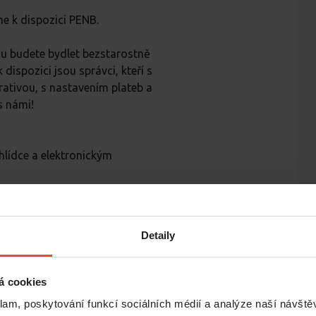
e k dispozici PENB.
rou budete bydlet bezstarostně
dispozici jsou správci, kteří s
ativou, s nastavením plateb a
s námi!
hlídce a elektronickým
t bezstarostnou záležitost, a
uaci. Proto vám nabízíme
Detaily
 bezkontaktně. Osobní či
 online a všechny dokumenty
m vám pomůže naše posílené
á cookies
klam, poskytování funkcí sociálních médií a analýze naší návšt