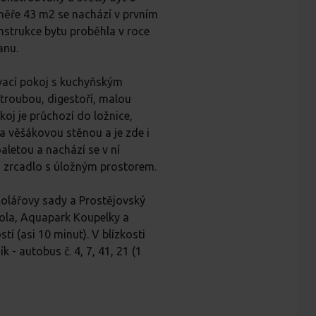
výměře 43 m2 se nachází v prvním
nstrukce bytu proběhla v roce
anu.
ývací pokoj s kuchyňským
troubou, digestoří, malou
oj je průchozí do ložnice,
a věšákovou stěnou a je zde i
aletou a nachází se v ní
a zrcadlo s úložným prostorem.
Kolářovy sady a Prostějovský
kola, Aquapark Koupelky a
 (asi 10 minut). V blízkosti
- autobus č. 4, 7, 41, 21 (1