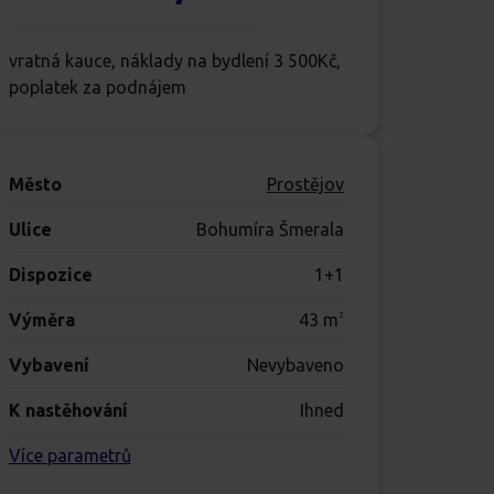
vratná kauce, náklady na bydlení 3 500Kč,
poplatek za podnájem
Město
Prostějov
Ulice
Bohumíra Šmerala
Dispozice
1+1
Výměra
43
m
2
Vybavení
Nevybaveno
K nastěhování
Ihned
Více parametrů