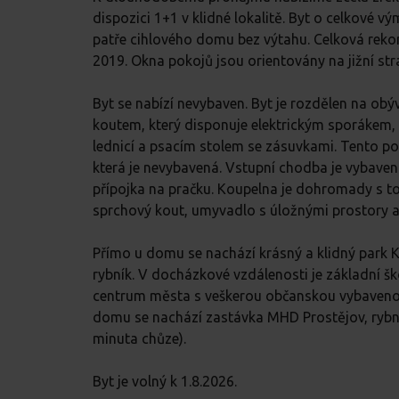
dispozici 1+1 v klidné lokalitě. Byt o celkové 
patře cihlového domu bez výtahu. Celková reko
2019. Okna pokojů jsou orientovány na jižní str
Byt se nabízí nevybaven. Byt je rozdělen na ob
koutem, který disponuje elektrickým sporákem, 
lednicí a psacím stolem se zásuvkami. Tento pok
která je nevybavená. Vstupní chodba je vybaven
přípojka na pračku. Koupelna je dohromady s to
sprchový kout, umyvadlo s úložnými prostory 
Přímo u domu se nachází krásný a klidný park 
rybník. V docházkové vzdálenosti je základní š
centrum města s veškerou občanskou vybaveností
domu se nachází zastávka MHD Prostějov, rybník 
minuta chůze).
Byt je volný k 1.8.2026.