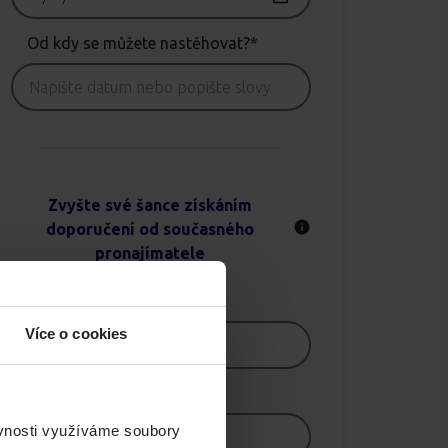
Od kdy se můžete nastěhovat?*
Zvyšte své šance získáním
doporučení od současného
pronajímatele
Jméno
Více o cookies
E-mail
ěvnosti využíváme soubory