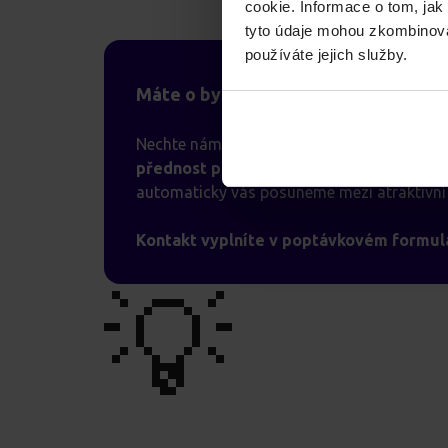
cookie. Informace o tom, jak
tyto údaje mohou zkombinovat
používáte jejich služby.
Máte o byt zájem a chcete zvýšit sv
Nechte nám kontakt na současného majitel
přednost před ostatními.
Jakmile získáme
automaticky vás posuneme mezi atraktivní 
Kontakt vyplníte v poptávkovém formulá
💡