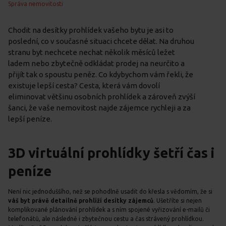
Správa nemovitosti
Chodit na desítky prohlídek vašeho bytu je asi to
poslední, co v současné situaci chcete dělat. Na druhou
stranu byt nechcete nechat několik měsíců ležet
ladem nebo zbytečně odkládat prodej na neurčito a
přijít tak o spoustu peněz. Co kdybychom vám řekli, že
existuje lepší cesta? Cesta, která vám dovolí
eliminovat většinu osobních prohlídek a zároveň zvýší
šanci, že vaše nemovitost najde zájemce rychleji a za
lepší peníze.
3D virtuální prohlídky šetří čas i
peníze
Není nic jednoduššího, než se pohodlně usadit do křesla s vědomím, že si
váš byt právě detailně prohlíží desítky zájemců
. Ušetříte si nejen
komplikované plánování prohlídek a s ním spojené vyřizování e-mailů či
telefonátů, ale následně i zbytečnou cestu a čas strávený prohlídkou.