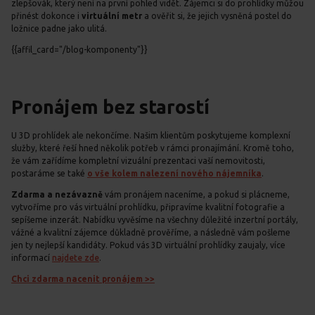
zlepšovák, který není na první pohled vidět. Zájemci si do prohlídky můžou
přinést dokonce i
virtuální metr
a ověřit si, že jejich vysněná postel do
ložnice padne jako ulitá.
{{affil_card="/blog-komponenty"}}
Pronájem bez starostí
U 3D prohlídek ale nekončíme. Našim klientům poskytujeme komplexní
služby, které řeší hned několik potřeb v rámci pronajímání. Kromě toho,
že vám zařídíme kompletní vizuální prezentaci vaší nemovitosti,
postaráme se také
o vše kolem nalezení nového nájemníka
.
Zdarma a nezávazně
vám pronájem naceníme, a pokud si plácneme,
vytvoříme pro vás virtuální prohlídku, připravíme kvalitní fotografie a
sepíšeme inzerát. Nabídku vyvěsíme na všechny důležité inzertní portály,
vážné a kvalitní zájemce důkladně prověříme, a následně vám pošleme
jen ty nejlepší kandidáty. Pokud vás 3D virtuální prohlídky zaujaly, více
informací
najdete zde
.
Chci zdarma nacenit pronájem >>