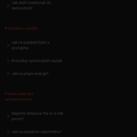
Jak začít investovat do
nemovitostí
Pojištění a služby
Jak na pojištění bytu v
pronájmu
Průvodce vyúčtováním služeb
Jak na přepis energií?
Právní rady pro
pronajímatele
Nájemní smlouva: Na co si dát
pozor?
Jak na neplatiče nájemného?