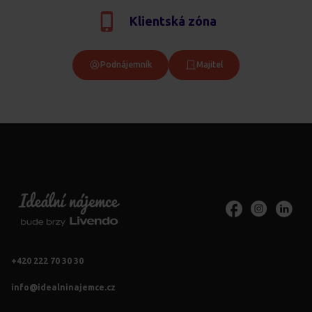
Klientská zóna
Podnájemník
Majitel
+420 222 70 30 30
info@idealninajemce.cz