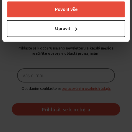
Povolit vše
Číst více
Upravit
Přihlaste se k odběru našeho newsletteru a
každý měsíc si
rozšíříte obzory v oblasti pronajímání
.
Odesláním souhlasíte se
zpracováním osobních údajů.
Přihlásit se k odběru