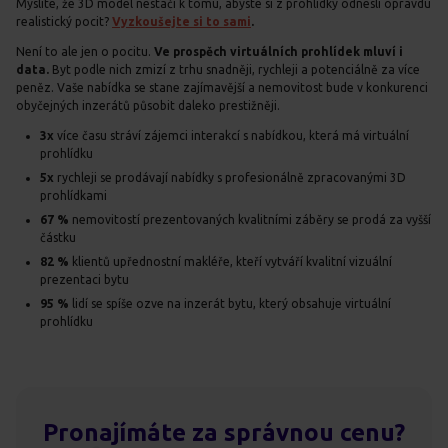
Myslíte, že 3D model nestačí k tomu, abyste si z prohlídky odnesli opravdu
realistický pocit?
Vyzkoušejte si to sami
.
Není to ale jen o pocitu.
Ve prospěch virtuálních prohlídek mluví i
data.
Byt podle nich zmizí z trhu snadněji, rychleji a potenciálně za více
peněz. Vaše nabídka se stane zajímavější a nemovitost bude v konkurenci
obyčejných inzerátů působit daleko prestižněji.
3x
více času stráví zájemci interakcí s nabídkou, která má virtuální
prohlídku
5x
rychleji se prodávají nabídky s profesionálně zpracovanými 3D
prohlídkami
67 %
nemovitostí prezentovaných kvalitními záběry se prodá za vyšší
částku
82 %
klientů upřednostní makléře, kteří vytváří kvalitní vizuální
prezentaci bytu
95 %
lidí se spíše ozve na inzerát bytu, který obsahuje virtuální
prohlídku
Pronajímáte za správnou cenu?