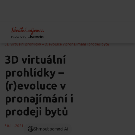
Home
Blog
Jak pronajímat byt
3D virtuální prohlídky – (r)evoluce v pronajímání i prodeji bytů
3D virtuální
prohlídky –
(r)evoluce v
pronajímání i
prodeji bytů
30.11.2021
Shrnout pomocí AI