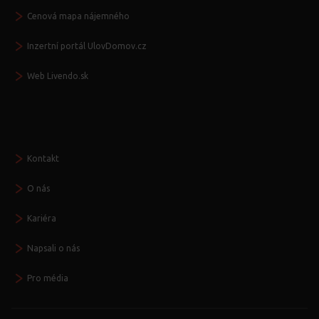
Cenová mapa nájemného
Inzertní portál UlovDomov.cz
Web Livendo.sk
Seznamte se
Kontakt
O nás
Kariéra
Napsali o nás
Pro média