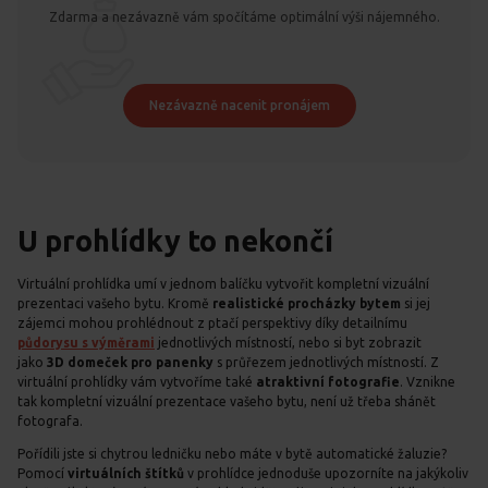
Zdarma a nezávazně vám spočítáme optimální výši nájemného.
Nezávazně nacenit pronájem
U prohlídky to nekončí
Virtuální prohlídka umí v jednom balíčku vytvořit kompletní vizuální
prezentaci vašeho bytu. Kromě
realistické procházky bytem
si jej
zájemci mohou prohlédnout z ptačí perspektivy díky detailnímu
půdorysu s výměrami
jednotlivých místností, nebo si byt zobrazit
jako
3D domeček pro panenky
s průřezem jednotlivých místností. Z
virtuální prohlídky vám vytvoříme také
atraktivní fotografie
. Vznikne
tak kompletní vizuální prezentace vašeho bytu, není už třeba shánět
fotografa.
Pořídili jste si chytrou ledničku nebo máte v bytě automatické žaluzie?
Pomocí
virtuálních štítků
v prohlídce jednoduše upozorníte na jakýkoliv