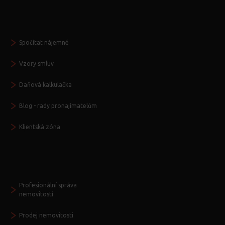
Vždy po ruce
Spočítat nájemné
Vzory smluv
Daňová kalkulačka
Blog - rady pronajímatelům
Klientská zóna
Další služby
Profesionální správa
nemovitostí
Prodej nemovitosti