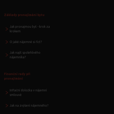
Základy pronajímání bytu
Jak pronajmou byt - krok za
krokem
O jaké nájemné si říct?
Jak najít spolehlivého
nájemníka?
Finanční rady při
pronajímání
Inflační doložka v nájemní
smlouvě
Jak na zvýšení nájemného?