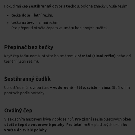
Pokud má čep
šestihranný otvor s tečkou
, poloha značky určuje režim:
tečka
dole
= letní režim,
tečka
nalevo
= zimní režim.
Pro přepnutí otočte čepem ve směru hodinových ručiček.
Přepínač bez tečky
Když čep tečku nemá, otočte ho směrem
k těsnění (zimní režim)
nebo od
těsnění (letní režim).
Šestihranný čudlík
Uprostřed má rovnou čáru –
vodorovně = léto
,
svisle = zima
. Stačí s ním
pootočit podle potřeby.
Oválný čep
V základním nastavení bývá v poloze 45°.
Pro zimní režim
plastových oken
otočte čep do vodorovné polohy
.
Pro letní režim
plastových oken
ho
vraťte do svislé polohy
.