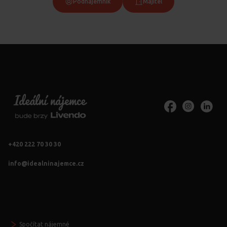
Podnájemník
Majitel
+420 222 70 30 30
info@idealninajemce.cz
Vždy po ruce
Spočítat nájemné