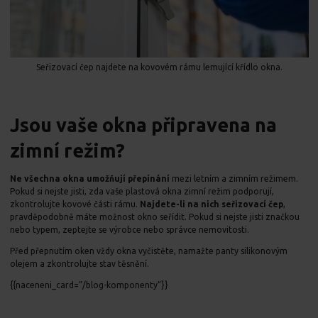
Seřizovací čep najdete na kovovém rámu lemující křídlo okna.
Jsou vaše okna připravena na
zimní režim?
Ne všechna okna umožňují přepínání
mezi letním a zimním režimem.
Pokud si nejste jisti, zda vaše plastová okna zimní režim podporují,
zkontrolujte kovové části rámu.
Najdete-li na nich seřizovací čep
,
pravděpodobně máte možnost okno seřídit. Pokud si nejste jisti značkou
nebo typem, zeptejte se výrobce nebo správce nemovitosti.
Před přepnutím oken vždy okna vyčistěte, namažte panty silikonovým
olejem a zkontrolujte stav těsnění.
{{naceneni_card=”/blog-komponenty”}}