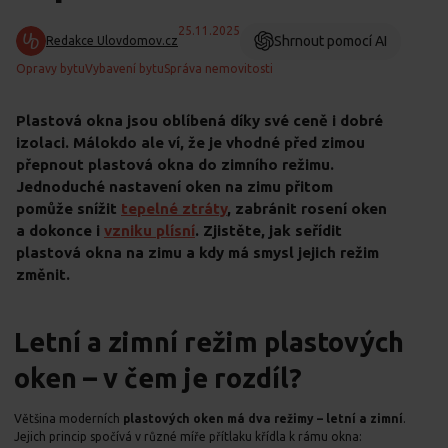
25.11.2025
Shrnout pomocí AI
Redakce Ulovdomov.cz
Opravy bytu
Vybavení bytu
Správa nemovitosti
Plastová okna jsou oblíbená díky své ceně i dobré
izolaci. Málokdo ale ví, že je vhodné před zimou
přepnout plastová okna do zimního režimu.
Jednoduché nastavení oken na zimu přitom
pomůže snížit
tepelné ztráty
, zabránit rosení oken
a dokonce i
vzniku plísní
. Zjistěte, jak seřídit
plastová okna na zimu a kdy má smysl jejich režim
změnit.
Letní a zimní režim plastových
oken – v čem je rozdíl?
Většina moderních
plastových oken má dva režimy –
letní a zimní
.
Jejich princip spočívá v různé míře přítlaku křídla k rámu okna: