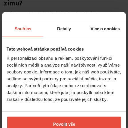
zimu?
Stačí jednou ročně, případně kdykoli zjistíte, že netěsní nebo se rosí.
Souhlas
Detaily
Více o cookies
Proč se přepnutí oken na zimu
vyplatí
Tato webová stránka používá cookies
K personalizaci obsahu a reklam, poskytování funkcí
Správně nastavená
plastová okna v zimním režimu
dokážou výrazně
zlepšit tepelný komfort doma a snížit náklady na vytápění. Stačí pár minut
sociálních médií a analýze naší návštěvnosti využíváme
a jednoduché seřízení – a teplo zůstane tam, kde má
soubory cookie. Informace o tom, jak náš web používáte,
Pokud budete mezi
letním a zimním režimem oken
přepínat pravidelně,
sdílíme se svými partnery pro sociální média, inzerci a
okna vám vydrží déle, budou lépe těsnit a zajistí vám příjemné klima v bytě
analýzy. Partneři tyto údaje mohou zkombinovat s
po celý rok.
dalšími informacemi, které jste jim poskytli nebo které
získali v důsledku toho, že používáte jejich služby.
Povolit vše