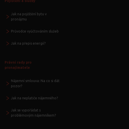
Pojištění a služby
Jak na pojištění bytu v
pronájmu
Průvodce vyúčtováním služeb
Jak na přepis energií?
Právní rady pro
pronajímatele
Nájemní smlouva: Na co si dát
pozor?
Jak na neplatiče nájemného?
Jak se vypořádat s
problémovým nájemníkem?