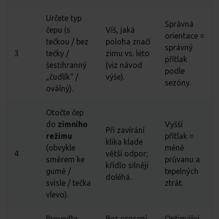
Určete typ
Správná
čepu (s
Víš, jaká
orientace =
tečkou / bez
poloha značí
správný
3
tečky /
zimu vs. léto
přítlak
šestihranný
(viz návod
podle
„čudlík“ /
výše).
sezóny.
oválný).
Otočte čep
do
zimního
Vyšší
Při zavírání
režimu
přítlak =
klika klade
(obvykle
méně
4
větší odpor;
směrem ke
průvanu a
křídlo silněji
gumě /
tepelných
doléhá.
svisle / tečka
ztrát.
vlevo).
Proveďte
Bez orosení
Optimální