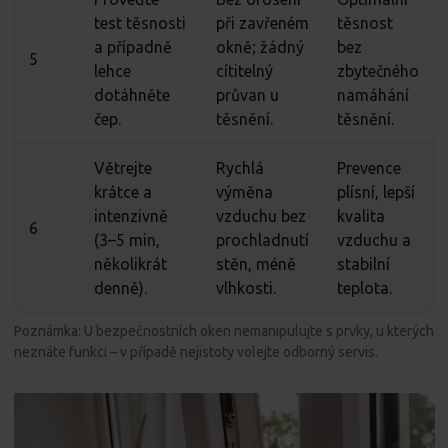
test těsnosti
při zavřeném
těsnost
a případně
okně; žádný
bez
5
lehce
cítitelný
zbytečného
dotáhněte
průvan u
namáhání
čep.
těsnění.
těsnění.
Větrejte
Rychlá
Prevence
krátce a
výměna
plísní, lepší
intenzivně
vzduchu bez
kvalita
6
(3–5 min,
prochladnutí
vzduchu a
několikrát
stěn, méně
stabilní
denně).
vlhkosti.
teplota.
Poznámka: U bezpečnostních oken nemanipulujte s prvky, u kterých
neznáte funkci – v případě nejistoty volejte odborný servis.