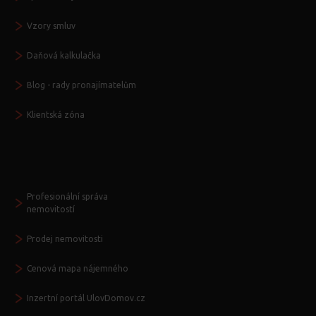
Vzory smluv
Daňová kalkulačka
Blog - rady pronajímatelům
Klientská zóna
Další služby
Profesionální správa
nemovitostí
Prodej nemovitosti
Cenová mapa nájemného
Inzertní portál UlovDomov.cz