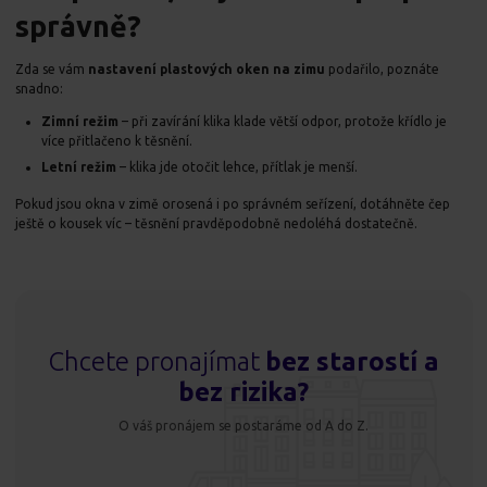
správně?
Zda se vám
nastavení plastových oken na zimu
podařilo, poznáte
snadno:
Zimní režim
– při zavírání klika klade větší odpor, protože křídlo je
více přitlačeno k těsnění.
Letní režim
– klika jde otočit lehce, přítlak je menší.
Pokud jsou okna v zimě orosená i po správném seřízení, dotáhněte čep
ještě o kousek víc – těsnění pravděpodobně nedoléhá dostatečně.
Chcete pronajímat
bez starostí a
bez rizika?
O váš pronájem se postaráme od A do Z.