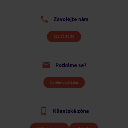
Zavolejte nám
222 70 30 30
Potkáme se?
Domluvit schůzku
Klientská zóna