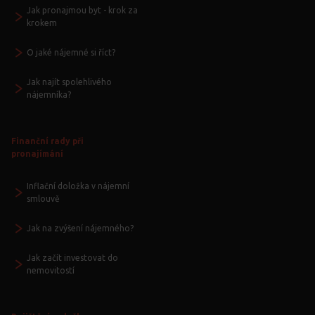
Jak pronajmou byt - krok za
krokem
O jaké nájemné si říct?
Jak najít spolehlivého
nájemníka?
Finanční rady při
pronajímání
Inflační doložka v nájemní
smlouvě
Jak na zvýšení nájemného?
Jak začít investovat do
nemovitostí