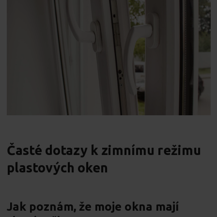
Časté dotazy k zimnímu režimu
plastových oken
Jak poznám, že moje okna mají