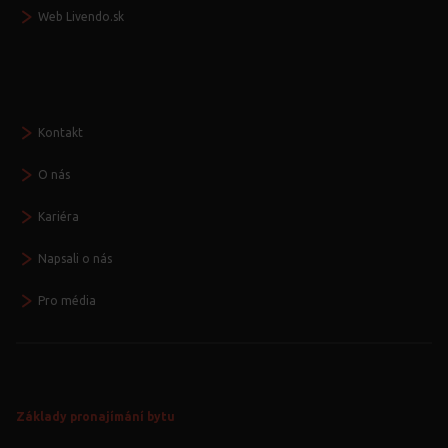
Web Livendo.sk
Seznamte se
Kontakt
O nás
Kariéra
Napsali o nás
Pro média
Základy pronajímání bytu