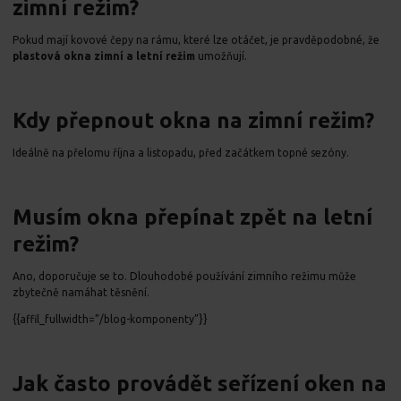
zimní režim?
Pokud mají kovové čepy na rámu, které lze otáčet, je pravděpodobné, že
plastová okna zimní a letní režim
umožňují.
Kdy přepnout okna na zimní režim?
Ideálně na přelomu října a listopadu, před začátkem topné sezóny.
Musím okna přepínat zpět na letní
režim?
Ano, doporučuje se to. Dlouhodobé používání zimního režimu může
zbytečně namáhat těsnění.
{{affil_fullwidth=”/blog-komponenty”}}
Jak často provádět seřízení oken na