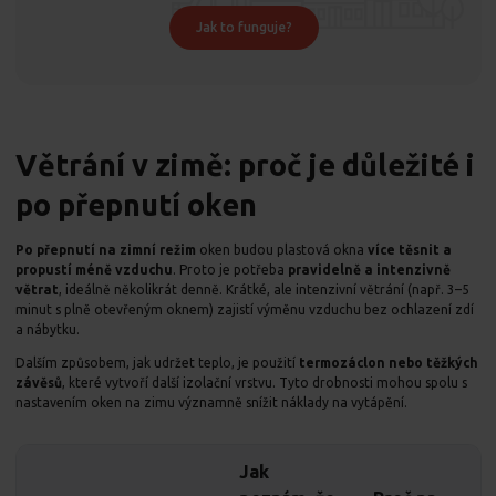
Jak to funguje?
Větrání v zimě: proč je důležité i
po přepnutí oken
Po přepnutí na zimní režim
oken budou plastová okna
více těsnit a
propustí méně vzduchu
. Proto je potřeba
pravidelně a intenzivně
větrat
, ideálně několikrát denně. Krátké, ale intenzivní větrání (např. 3–5
minut s plně otevřeným oknem) zajistí výměnu vzduchu bez ochlazení zdí
a nábytku.
Dalším způsobem, jak udržet teplo, je použití
termozáclon nebo těžkých
závěsů
, které vytvoří další izolační vrstvu. Tyto drobnosti mohou spolu s
nastavením oken na zimu významně snížit náklady na vytápění.
Jak