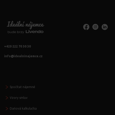
+420 222 70 30 30
info@idealninajemce.cz
Vždy po ruce
Spočítat nájemné
Vzory smluv
Daňová kalkulačka