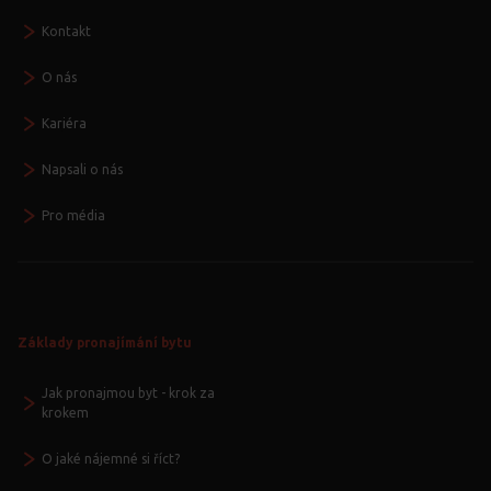
Kontakt
O nás
Kariéra
Napsali o nás
Pro média
Základy pronajímání bytu
Jak pronajmou byt - krok za
krokem
O jaké nájemné si říct?