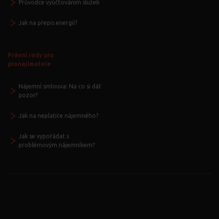
Průvodce vyúčtováním služeb
Jak na přepis energií?
Právní rady pro
pronajímatele
Nájemní smlouva: Na co si dát
pozor?
Jak na neplatiče nájemného?
Jak se vypořádat s
problémovým nájemníkem?