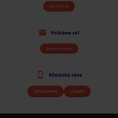
222 70 30 30
Potkáme se?
Domluvit schůzku
Klientská zóna
Podnájemník
Majitel