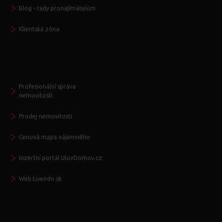
Blog - rady pronajímatelům
Klientská zóna
Další služby
Profesionální správa
nemovitostí
Prodej nemovitosti
Cenová mapa nájemného
Inzertní portál UlovDomov.cz
Web Livendo.sk
Seznamte se