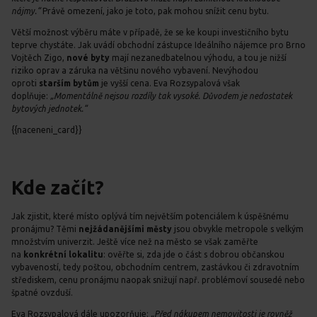
nájmy.“
Právě omezení, jako je toto, pak mohou snížit cenu bytu.
Větší možnost výběru máte v případě, že se ke koupi investičního bytu
teprve chystáte. Jak uvádí obchodní zástupce Ideálního nájemce pro Brno
Vojtěch Zigo,
nové byty
mají nezanedbatelnou výhodu, a tou je nižší
riziko oprav a záruka na většinu nového vybavení. Nevýhodou
oproti
starším bytům
je vyšší cena. Eva Rozsypalová však
doplňuje:
„Momentálně nejsou rozdíly tak vysoké. Důvodem je nedostatek
bytových jednotek.“
{{naceneni_card}}
Kde začít?
Jak zjistit, které místo oplývá tím největším potenciálem k úspěšnému
pronájmu? Těmi
nejžádanějšími městy
jsou obvykle metropole s velkým
množstvím univerzit. Ještě více než na město se však zaměřte
na
konkrétní lokalitu
: ověřte si, zda jde o část s dobrou občanskou
vybaveností, tedy poštou, obchodním centrem, zastávkou či zdravotním
střediskem, cenu pronájmu naopak snižují např. problémoví sousedé nebo
špatné ovzduší.
Eva Rozsypalová dále upozorňuje:
„Před nákupem nemovitosti je rovněž