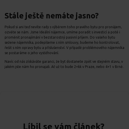
Stále ještě nemáte jasno?
Pokud si ani teď nevíte rady s výběrem toho pravého bytu pro pronájem,
ozvěte se nám. Jsme Ideální nájemce, umíme poradit s investicí a poté i
proměnit pronajímání v bezstarostný pasivní příjem. Do vašeho bytu
sežene nájemníka, podepíšeme s ním smlouvy, budeme ho kontrolovat,
řešit s ním opravy bytu a příslušenství. V případě problémového nájemníka
se postaráme o jeho vystěhování.
Navíc od nás získáváte garanci, že byt dostanete zpět ve stejném stavu, v
jakém jste nám ho pronajali. Ať už to bude 2+kk v Praze, nebo 4+1 v Brně.
Líbil se vám článek?