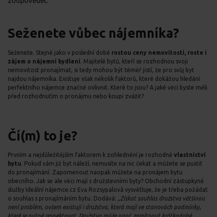
zodpovědět.
Seženete vůbec nájemníka?
Seženete. Stejně jako v poslední době
rostou ceny nemovitostí, roste i
zájem o nájemní bydlení
. Majitelé bytů, kteří se rozhodnou svoji
nemovitost pronajímat, si tedy mohou být téměř jistí, že pro svůj byt
najdou nájemníka. Existuje však několik faktorů, které dokážou hledání
perfektního nájemce značně ovlivnit. Které to jsou? A jaké věci byste měli
před rozhodnutím o pronájmu nebo koupi zvážit?
Čí(m) to je?
Prvním a nejdůležitějším faktorem k zohlednění je rozhodně
vlastnictví
bytu
. Pokud vám již byt náleží, nemusíte na nic čekat a můžete se pustit
do pronajímání. Zapomenout naopak můžete na pronájem bytu
obecního. Jak se ale věci mají s družstevními byty? Obchodní zástupkyně
služby Ideální nájemce.cz Eva Rozsypalová vysvětluje, že je třeba požádat
o souhlas s pronajímáním bytu. Dodává:
„Získat souhlas družstva většinou
není problém, ovšem existují i družstva, která mají ve stanovách podmínky,
které je nutné respektovat. Družstvo může např. zamítnout krátkodobé