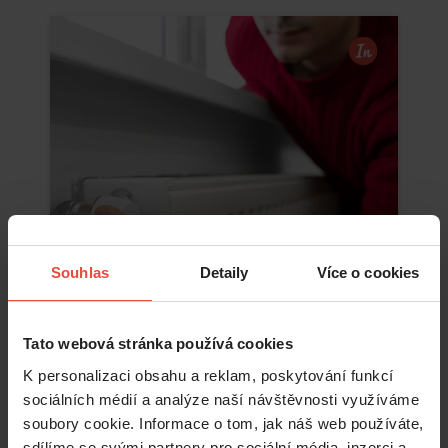
Souhlas
Detaily
Více o cookies
Tato webová stránka používá cookies
K personalizaci obsahu a reklam, poskytování funkcí
Číst více
sociálních médií a analýze naší návštěvnosti využíváme
soubory cookie. Informace o tom, jak náš web používáte,
sdílíme se svými partnery pro sociální média, inzerci a