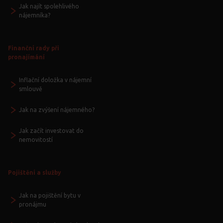
Jak najít spolehlivého
nájemníka?
Finanční rady při
pronajímání
Inflační doložka v nájemní
smlouvě
Jak na zvýšení nájemného?
Jak začít investovat do
nemovitostí
Pojištění a služby
Jak na pojištění bytu v
pronájmu