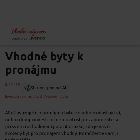
Home
Blog
Jak pronajímat byt
Vhodné byty k pronájmu
Vhodné byty k
pronájmu
8.4.2019
Shrnout pomocí AI
Investiční nemovitosti
Vybavení bytu
Ať už uvažujete o pronájmu bytu v osobním vlastnictví,
nebo o koupi investiční nemovitost, nezapomeňte si
při svém rozhodování položit otázku, zda je váš či
zvolený byt pro pronájem vhodný. Pomůžeme vám ji