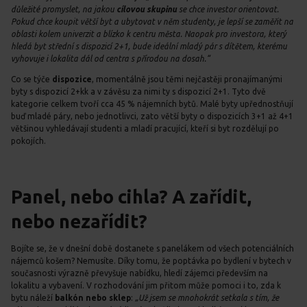
důležité promyslet, na jakou
cílovou skupinu
se chce investor orientovat.
Pokud chce koupit větší byt a ubytovat v něm studenty, je lepší se zaměřit na
oblasti kolem univerzit a blízko k centru města. Naopak pro investora, který
hledá byt střední s dispozicí 2+1, bude ideální mladý pár s dítětem, kterému
vyhovuje i lokalita dál od centra s přírodou na dosah.“
Co se týče
dispozice
, momentálně jsou těmi nejčastěji pronajímanými
byty s dispozicí 2+kk a v závěsu za nimi ty s dispozicí 2+1. Tyto dvě
kategorie celkem tvoří cca 45 % nájemních bytů. Malé byty upřednostňují
buď mladé páry, nebo jednotlivci, zato větší byty o dispozicích 3+1 až 4+1
většinou vyhledávají studenti a mladí pracující, kteří si byt rozdělují po
pokojích.
Panel, nebo cihla? A zařídit,
nebo nezařídit?
Bojíte se, že v dnešní době dostanete s panelákem od všech potenciálních
nájemců košem? Nemusíte. Díky tomu, že poptávka po bydlení v bytech v
současnosti výrazně převyšuje nabídku, hledí zájemci především na
lokalitu a vybavení. V rozhodování jim přitom může pomoci i to, zda k
bytu náleží
balkón nebo sklep
:
„Už jsem se mnohokrát setkala s tím, že