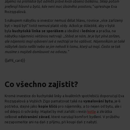
zájemci na prohlídce byt odmítli právě kvůli absenci balkónu. Sklep potom
preferují hlavně u bytů, kde není moc úložného prostoru,“
upřesňuje Eva
Rozsypalová.
S nákupem nábytku si investor nemusí dělat hlavu, rovnice „více zařízený
byt = lepší byt“ totiž nemusí platit vždy. Ačkoli je důležité, aby v bytě
byla
kuchyňská linka se sporákem
a ideálně i
lednice
a pračka, na
nábytku nájemníci většnou netrvají:
„Stává se nám, že je byt plně zařízen,
ale nájemníci mají vybavení své a nechtějí se ho vzdávat. Nájemníkům se také
nábytek často nelíbí nebo se jim nehodí k tomu, který už mají. Často se tak
musíme s majiteli domlouvat na odvozu.“
{{affil_card}}
Co všechno zajistit?
Kromě investice do kuchyňské linky a kvalitních spotřebičů doporučují Eva
Rozsypalová a Vojtěch Zigo pamatovat také na
vymalování bytu
, je-li
potřeba, stejně jako
kopie klíčů
pro nájemníky, a to nejen od bytu, ale i
od sklepů či schránky. Majitel by měl zařídit i revizi
kotle
a zkrátka
celkové
odstranění závad
, které narušují komfort bydlení. V průběhu
nezapomeňte ani na daň z příjmu, při koupi daň z nabytí.