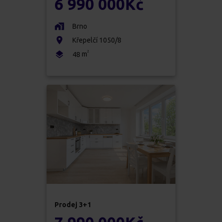
6 990 000
Kč
Brno
Křepelčí 1050/8
2
m
48
Prodej
3+1