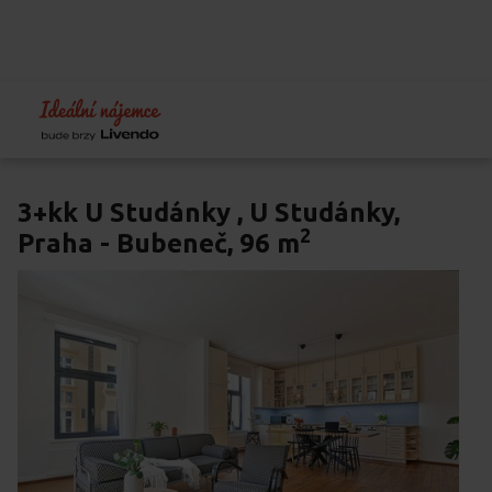
Home
Profesionální prodej bytů
3+kk U Studánky
3+kk U Studánky , U Studánky,
2
Praha - Bubeneč, 96 m