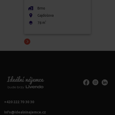
Brno
Gajdošova
2
m
78
+420 222 70 30 30
info@idealninajemce.cz