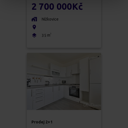
2 700 000
Kč
Nížkovice
2
m
35
Prodej
2+1