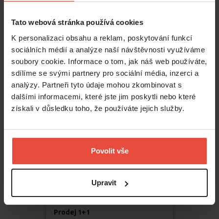
17 950 000
Kč
Tato webová stránka používá cookies
Praha - Bubeneč
K personalizaci obsahu a reklam, poskytování funkcí
sociálních médií a analýze naší návštěvnosti využíváme
U Studánky
soubory cookie. Informace o tom, jak náš web používáte,
2
m
96
sdílíme se svými partnery pro sociální média, inzerci a
analýzy. Partneři tyto údaje mohou zkombinovat s
dalšími informacemi, které jste jim poskytli nebo které
získali v důsledku toho, že používáte jejich služby.
Povolit vše
Upravit
Prodej
1+1