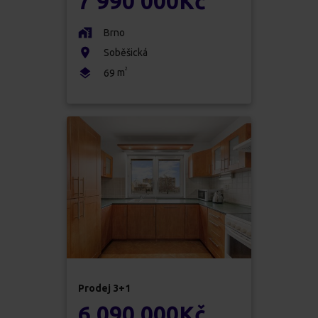
7 990 000
Kč
Brno
Soběšická
2
m
69
Prodej
3+1
6 090 000
Kč