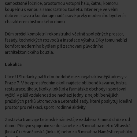
samostatné ložnice, prostornou vstupní halu, šatnu, komoru,
koupelnu s vanou a samostatnou toaletu. Interiér je ve velmi
dobrém stavu a kombinuje nadčasové prvky moderního bydlení s
charakterem historického domu.
Dům prošel kompletní rekonstrukcí včetně společných prostor,
fasády, technických rozvodů a instalace výtahu. Díky tomu nabízí
komfort moderního bydlení při zachování původního
architektonického kouzla.
Lokalita
Ulice U Studánky patří dlouhodobě mezi nejatraktivnější adresy v
Praze 7. V bezprostředním okolí najdete oblíbené kavárny, bistra,
restaurace, školy, školky, lokální a farmářské obchody i sportovní
vyžití. V pěší vzdálenosti se nachází jedny z nejoblíbenějších
pražských parků Stromovka a Letenské sady, které poskytují ideální
prostor pro relaxaci, sport i rodinné aktivity.
Zastávka tramvaje Letenské náměstí je vzdálena 5 minut chůze od
domu. Přímým spojením se dostanete za 5 minut na metro Vltavská
(linka C) i Hradčanská (linka A) nebo za 8 minut na Náměstí republiky