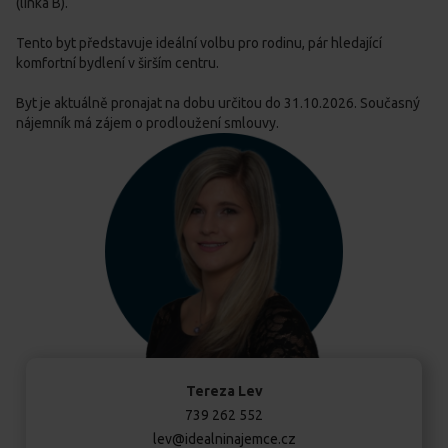
(linka B).
Tento byt představuje ideální volbu pro rodinu, pár hledající
komfortní bydlení v širším centru.
Byt je aktuálně pronajat na dobu určitou do 31.10.2026. Současný
nájemník má zájem o prodloužení smlouvy.
Tereza Lev
‍739 262 552
lev@idealninajemce.cz