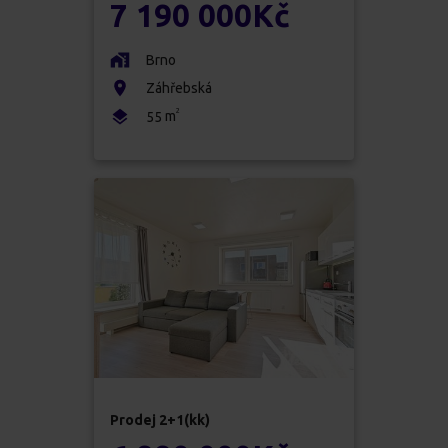
7 190 000
Kč
Brno
Záhřebská
2
m
55
Prodej
2+1(kk)