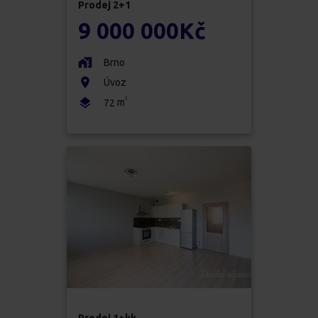
Prodej
2+1
9 000 000
Kč
Brno
Úvoz
2
m
72