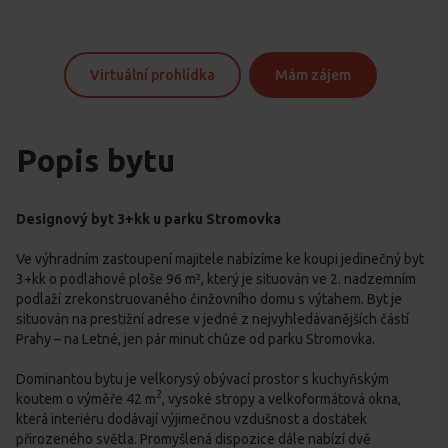
Virtuální prohlídka
Mám zájem
Popis bytu
Designový byt 3+kk u parku Stromovka
Ve výhradním zastoupení majitele nabízíme ke koupi jedinečný byt
3+kk o podlahové ploše 96 m², který je situován ve 2. nadzemním
podlaží zrekonstruovaného činžovního domu s výtahem. Byt je
situován na prestižní adrese v jedné z nejvyhledávanějších částí
Prahy – na Letné, jen pár minut chůze od parku Stromovka.
Dominantou bytu je velkorysý obývací prostor s kuchyňským
2
koutem o výměře 42 m
, vysoké stropy a velkoformátová okna,
která interiéru dodávají výjimečnou vzdušnost a dostatek
přirozeného světla. Promyšlená dispozice dále nabízí dvě