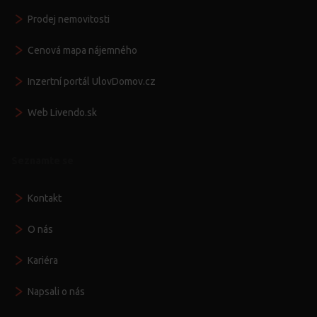
Prodej nemovitosti
Cenová mapa nájemného
Inzertní portál UlovDomov.cz
Web Livendo.sk
Seznamte se
Kontakt
O nás
Kariéra
Napsali o nás