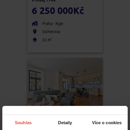
Prodej
1+kk
6 250 000
Kč
Praha - Kyje
Sicherova
2
m
33
Souhlas
Detaily
Více o cookies
Prodej
3+kk