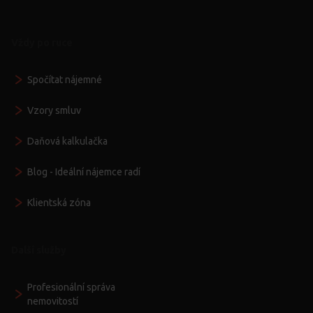
Vždy po ruce
Spočítat nájemné
Vzory smluv
Daňová kalkulačka
Blog - Ideální nájemce radí
Klientská zóna
Další služby
Profesionální správa
nemovitostí