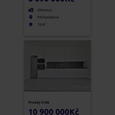
Olomouc
Přichystalova
2
m
70
Prodej
3+kk
10 900 000
Kč