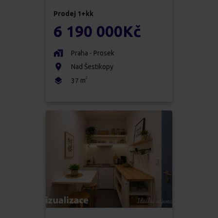
Prodej
1+kk
6 190 000
Kč
Praha - Prosek
Nad Šestikopy
2
m
37