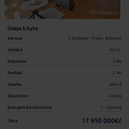
Údaje k bytu
Adresa:
U Studánky
–
Praha - Bubeneč
Výměra
96
m2
Dispozice
3+kk
Podlaží
2. NP
Stavba
cihlová
Vlastnictví
osobní
Energetická náročnost
C - Úsporná
17 950 000
Kč
Cena