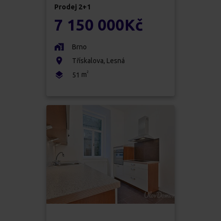
Prodej
2+1
7 150 000
Kč
Brno
Třískalova, Lesná
2
m
51