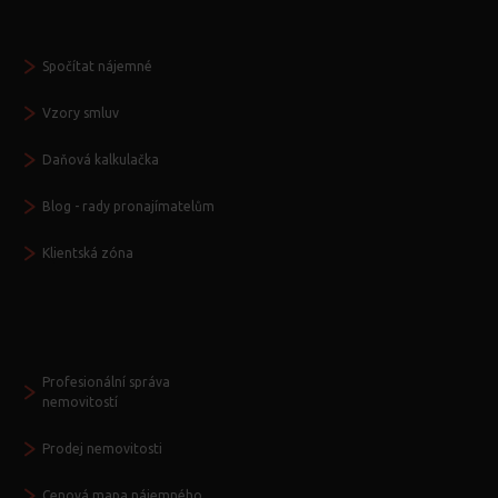
Vždy po ruce
Spočítat nájemné
Vzory smluv
Daňová kalkulačka
Blog - rady pronajímatelům
Klientská zóna
Další služby
Profesionální správa
nemovitostí
Prodej nemovitosti
Cenová mapa nájemného