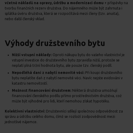
včetně nákladů na opravy, údržbu a modernizaci domu
+ příspěvky na
tvorbu finančních rezerv družstva. Do nájemného může být zahrnuta i
splátka úvěru družstva, která se rozpočítává mezi členy (tzv. anuita),
nebo další členský vklad.
Výhody družstevního bytu
Nižší vstupní náklady:
Oproti nákupu bytu do vašeho vlastnictví je
vstupní investice do družstevního bytu zpravidla nižší, protože se
neplatí plná tržní hodnota bytu, ale pouze tzv. členský podíl.
Nepodléhá dani z nabytí nemovité věci:
Při koupi družstevního
bytu neplatíte daň z nabytí nemovité věci. Navíc nejste evidováni v
katastru nemovitostí.
Možnost financování družstvem:
Některá družstva umožňují
financování členského podílu přímo prostřednictvím družstva, což
může být výhodné pro lidi, kteří nemohou získat hypotéku.
Kolektivní vlastnictví:
Družstevníci sdílejí společnou odpovědnost za
správu a údržbu celého domu, čímž se rozloží zodpovědnost mezi
jednotlivé nájemce.