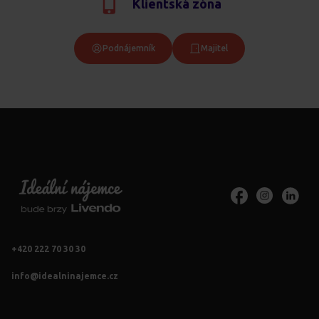
Klientská zóna
Podnájemník
Majitel
+420 222 70 30 30
info@idealninajemce.cz