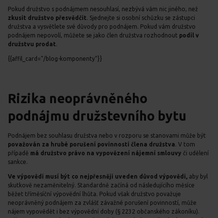
Pokud družstvo s podnájmem nesouhlasí, nezbývá vám nic jiného, než
zkusit družstvo přesvědčit
. Sjednejte si osobní schůzku se zástupci
družstva a vysvětlete své důvody pro podnájem. Pokud vám družstvo
podnájem nepovolí, můžete se jako člen družstva rozhodnout
podíl v
družstvu prodat
.
{{affil_card="/blog-komponenty"}}
Rizika neoprávněného
podnájmu družstevního bytu
Podnájem bez souhlasu družstva nebo v rozporu se stanovami může být
považován za hrubé porušení povinností člena družstva
. V tom
případě
má družstvo právo na vypovězení nájemní smlouvy
či udělení
sankce.
Ve výpovědi musí být co nejpřesněji uveden důvod výpovědi,
aby byl
skutkově nezaměnitelný. Standardně začíná od následujícího měsíce
běžet tříměsíční výpovědní lhůta. Pokud však družstvo považuje
neoprávněný podnájem za zvlášť závažné porušení povinností, může
nájem vypovědět i bez výpovědní doby (§ 2232 občanského zákoníku).