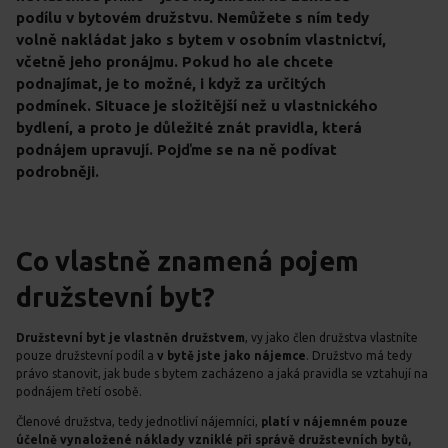
podílu v bytovém družstvu. Nemůžete s ním tedy
volně nakládat jako s bytem v osobním vlastnictví,
včetně jeho pronájmu. Pokud ho ale chcete
podnajímat, je to možné, i když za určitých
podmínek. Situace je složitější než u vlastnického
bydlení, a proto je důležité znát pravidla, která
podnájem upravují. Pojďme se na ně podívat
podrobněji.
Co vlastně znamená pojem
družstevní byt?
Družstevní byt je vlastněn družstvem
, vy jako člen družstva vlastníte
pouze družstevní podíl a
v bytě jste jako nájemce
. Družstvo má tedy
právo stanovit, jak bude s bytem zacházeno a jaká pravidla se vztahují na
podnájem třetí osobě.
Členové družstva, tedy jednotliví nájemníci,
platí v nájemném pouze
účelně vynaložené náklady vzniklé při správě družstevních bytů,