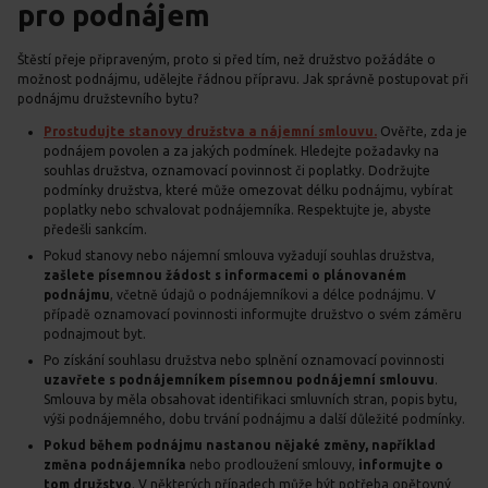
pro podnájem
Štěstí přeje připraveným, proto si před tím, než družstvo požádáte o
možnost podnájmu, udělejte řádnou přípravu. Jak správně postupovat při
podnájmu družstevního bytu?
Prostudujte stanovy družstva a nájemní smlouvu.
Ověřte, zda je
podnájem povolen a za jakých podmínek. Hledejte požadavky na
souhlas družstva, oznamovací povinnost či poplatky. Dodržujte
podmínky družstva, které může omezovat délku podnájmu, vybírat
poplatky nebo schvalovat podnájemníka. Respektujte je, abyste
předešli sankcím.
Pokud stanovy nebo nájemní smlouva vyžadují souhlas družstva,
zašlete písemnou žádost s informacemi o plánovaném
podnájmu
, včetně údajů o podnájemníkovi a délce podnájmu. V
případě oznamovací povinnosti informujte družstvo o svém záměru
podnajmout byt.
Po získání souhlasu družstva nebo splnění oznamovací povinnosti
uzavřete s podnájemníkem písemnou podnájemní smlouvu
.
Smlouva by měla obsahovat identifikaci smluvních stran, popis bytu,
výši podnájemného, dobu trvání podnájmu a další důležité podmínky.
Pokud během podnájmu nastanou nějaké změny, například
změna podnájemníka
nebo prodloužení smlouvy,
informujte o
tom družstvo
. V některých případech může být potřeba opětovný