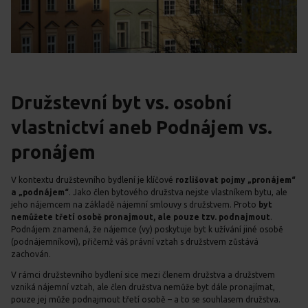
Družstevní byt vs. osobní
vlastnictví aneb Podnájem vs.
pronájem
V kontextu družstevního bydlení je klíčové
rozlišovat pojmy „pronájem“
a „podnájem“
. Jako člen bytového družstva nejste vlastníkem bytu, ale
jeho nájemcem na základě nájemní smlouvy s družstvem. Proto
byt
nemůžete třetí osobě pronajmout, ale pouze tzv. podnajmout
.
Podnájem znamená, že nájemce (vy) poskytuje byt k užívání jiné osobě
(podnájemníkovi), přičemž váš právní vztah s družstvem zůstává
zachován.
V rámci družstevního bydlení sice mezi členem družstva a družstvem
vzniká nájemní vztah, ale člen družstva nemůže byt dále pronajímat,
pouze jej může podnajmout třetí osobě – a to se souhlasem družstva.