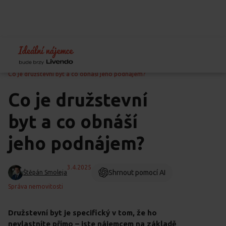
Home
Blog
Jak pronajímat byt
Co je družstevní byt a co obnáší jeho podnájem?
Co je družstevní
byt a co obnáší
jeho podnájem?
3.4.2025
Shrnout pomocí AI
Štěpán Smoleja
Správa nemovitosti
Družstevní byt je specifický v tom, že ho
nevlastníte přímo – jste nájemcem na základě