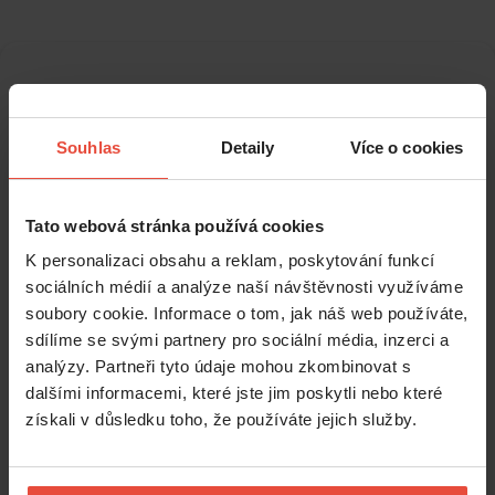
Souhlas
Detaily
Více o cookies
Líbil se vám článek?
Přihlaste se k odběru
Tato webová stránka používá cookies
K personalizaci obsahu a reklam, poskytování funkcí
novinek
sociálních médií a analýze naší návštěvnosti využíváme
soubory cookie. Informace o tom, jak náš web používáte,
sdílíme se svými partnery pro sociální média, inzerci a
Pro naše odběratele připravujeme
čtvrtletní analýzu a
analýzy. Partneři tyto údaje mohou zkombinovat s
srovnání vývoje na trhu s nájemním bydlením.
S předstihem připomínáme důležité termíny (daňové přiznání,
dalšími informacemi, které jste jim poskytli nebo které
daň z nemovitosti) a přehledně zpracováváme aktuální změny
získali v důsledku toho, že používáte jejich služby.
zákonů či nařízení.
Přihlaste se k odběru našeho newsletteru a
každý měsíc si
rozšíříte obzory v oblasti pronajímání
.