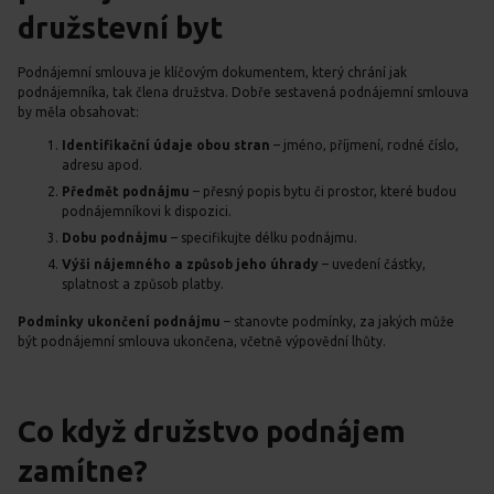
družstevní byt
Podnájemní smlouva je klíčovým dokumentem, který chrání jak
podnájemníka, tak člena družstva. Dobře sestavená podnájemní smlouva
by měla obsahovat:
Identifikační údaje obou stran
– jméno, příjmení, rodné číslo,
adresu apod.
Předmět podnájmu
– přesný popis bytu či prostor, které budou
podnájemníkovi k dispozici.
Dobu podnájmu
– specifikujte délku podnájmu.
Výši nájemného a způsob jeho úhrady
– uvedení částky,
splatnost a způsob platby.
Podmínky ukončení podnájmu
– stanovte podmínky, za jakých může
být podnájemní smlouva ukončena, včetně výpovědní lhůty.
Co když družstvo podnájem
zamítne?