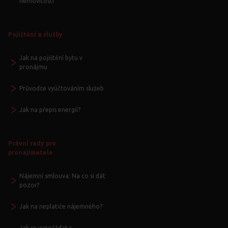
nemovitostí
Pojištění a služby
Jak na pojištění bytu v
pronájmu
Průvodce vyúčtováním služeb
Jak na přepis energií?
Právní rady pro
pronajímatele
Nájemní smlouva: Na co si dát
pozor?
Jak na neplatiče nájemného?
Jak se vypořádat s