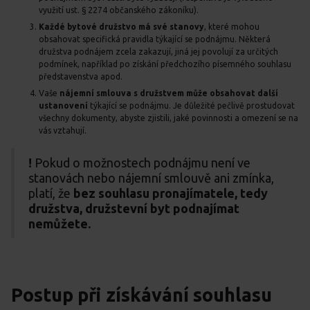
využití ust. § 2274 občanského zákoníku).
Každé bytové družstvo má své stanovy
, které mohou
obsahovat specifická pravidla týkající se podnájmu. Některá
družstva podnájem zcela zakazují, jiná jej povolují za určitých
podmínek, například po získání předchozího písemného souhlasu
představenstva apod.
Vaše
nájemní smlouva s družstvem může obsahovat další
ustanovení
týkající se podnájmu. Je důležité pečlivě prostudovat
všechny dokumenty, abyste zjistili, jaké povinnosti a omezení se na
vás vztahují.
!
Pokud o možnostech podnájmu není ve
stanovách nebo nájemní smlouvě ani zmínka,
platí, že
bez souhlasu pronajímatele, tedy
družstva, družstevní byt podnajímat
nemůžete.
Postup při získávání souhlasu