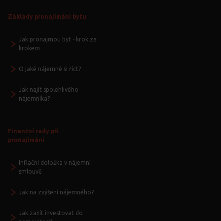
Základy pronajímání bytu
Jak pronajmou byt - krok za
krokem
O jaké nájemné si říct?
Jak najít spolehlivého
nájemníka?
Finanční rady při
pronajímání
Inflační doložka v nájemní
smlouvě
Jak na zvýšení nájemného?
Jak začít investovat do