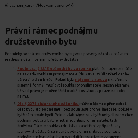
{{naceneni_card="/blog-komponenty"}}
Právní rámec podnájmu
družstevního bytu
Podmínky podnájmu družstevního bytu jsou upraveny několika právními
předpisy a dále interními předpisy družstva:
Podle ust. § 2215 občanského zákoníku
platí, že nájemce může
na základě souhlasu pronajímatele (družstva)
zřídit třetí osobě
užívací právo k věci
. Pokud byla
nájemní smlouva
uzavřena v
písemné formě, musí být i souhlas pronajímatele sepsán písemně.
Užívací právo je možné třetí osobě poskytnout pouze na dobu
nájmu.
Dle § 2274 občanského zákoníku
může
nájemce přenechat
část bytu do podnájmu i bez souhlasu pronajímatele
, pokud v
bytě sám trvale bydlí. Pokud však nájemce v bytě nebydlí nebo chce
podnajmout celý byt, je nutný souhlas pronajímatele, tedy
družstva. Dále je souhlasu družstva zapotřebí v případě, kdy
stanovy družstva či samotná podnájemní smlouva souhlas s
podnájmem byť i části bytu vyžadují (respektive je vyloučeno