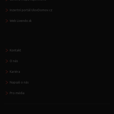
Inzertní portál UlovDomov.cz
Web Livendo.sk
Seznamte se
Kontakt
O nás
Kariéra
Napsali o nás
Pro média