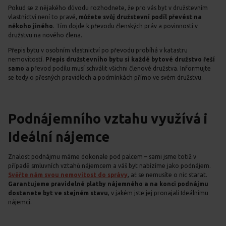
Pokud se z nějakého důvodu rozhodnete, že pro vás byt v družstevním
vlastnictví není to pravé,
můžete svůj družstevní podíl převést na
někoho jiného
. Tím dojde k převodu členských práv a povinností v
družstvu na nového člena.
Přepis bytu v osobním vlastnictví po převodu probíhá v katastru
nemovitostí.
Přepis družstevního bytu si každé bytové družstvo řeší
samo
a převod podílu musí schválit všichni členové družstva. Informujte
se tedy o přesných pravidlech a podmínkách přímo ve svém družstvu.
Podnájemního vztahu využívá i
Ideální nájemce
Znalost podnájmu máme dokonale pod palcem – sami jsme totiž v
případě smluvních vztahů nájemcem a váš byt nabízíme jako podnájem.
Svěřte nám svou nemovitost do správy
, ať se nemusíte o nic starat.
Garantujeme pravidelné platby nájemného a na konci podnájmu
dostanete byt ve stejném stavu
, v jakém jste jej pronajali Ideálnímu
nájemci.