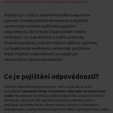
Pojištění nemovitosti
Bydlení v pronájmu
Správa nemovitosti
Pojištění je v otázce nájemního bydlení naprostou
nutností. Kromě pojištění domácnosti a pojištění
nemovitosti můžete využít také pojištění
odpovědnosti, které kryje škody vzniklé z běžné
nedbalosti. Je však důležité si ověřit podmínky
konkrétní pojistky, protože některé události, zejména
v případě hrubé nedbalosti, nemusí být pojištěním
kryté. Pojištění odpovědnosti se vyplatí jak
nájemníkům, tak pronajímatelům.
Co je pojištění odpovědnosti?
Pojištění odpovědnosti je pomocnou rukou v případě, že svým
pochybením
způsobíte škody na majetku nebo újmu na zdraví třetí
osobě
. Ne nadarmo se tomuto pojištění lidově říká „pojistka na blbost“.
Chrání vás v situacích, kdy například nešťastnou náhodou nebo z
nedbalosti způsobíte škodu někomu jinému. Může jít o náhodného
kolemjdoucího v parku, kterému hozeným frisbee roztrhnete obočí, nebo