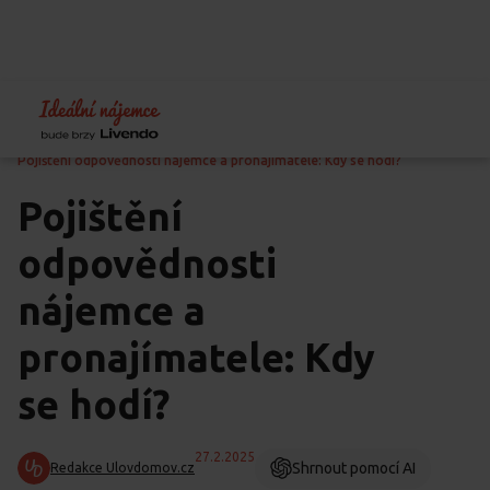
Home
Blog
Předcházení problémům
Pojištění odpovědnosti nájemce a pronajímatele: Kdy se hodí?
Pojištění
odpovědnosti
nájemce a
pronajímatele: Kdy
se hodí?
27.2.2025
Shrnout pomocí AI
Redakce Ulovdomov.cz