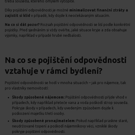
třeba souseda, kterého omylem vytopíte.
Díky pojištění odpovědnosti je možné
minimalizovat finanční ztráty a
zajistit si klid
v případě, kdy dojde k neočekávaným situacím.
Na co si dát pozor?
Rozsah pojištění odpovědnosti se liší podle konkrétní
pojistky. Před sjednáním si vždy ověřte, jaké situace kryje a zda obsahuje
výjimky, například v případě hrubé nedbalosti.
Na co se pojištění odpovědnosti
vztahuje v rámci bydlení?
Pojištění odpovědnosti se hodí v mnoha situacích – jak pro nájemce, tak
pro vlastníky nemovitostí:
Škody způsobené nájemcem:
Pojištění odpovědnosti přijde vhod v
případech, kdy například přeteče vana a voda poškodí strop souseda.
Pokryje škody v případech, kdy uvedeným způsobem dojde k
poškození majetku třetí osoby.
Škody způsobené pronajímatelem:
Pokud například praskne staré,
neudržované topení a poškodí nájemníkovy věci, vzniklé škody
pokryje pojištění odpovědnosti.