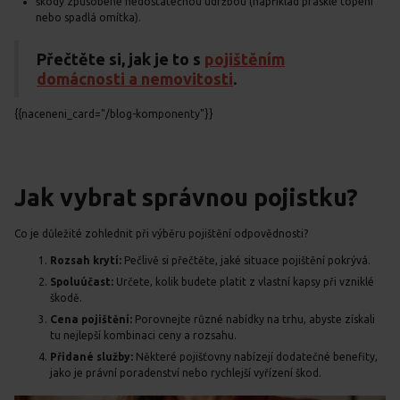
škody způsobené nedostatečnou údržbou (například prasklé topení
nebo spadlá omítka).
Přečtěte si, jak je to s
pojištěním
domácnosti a nemovitosti
.
{{naceneni_card="/blog-komponenty"}}
Jak vybrat správnou pojistku?
Co je důležité zohlednit při výběru pojištění odpovědnosti?
Rozsah krytí:
Pečlivě si přečtěte, jaké situace pojištění pokrývá.
Spoluúčast:
Určete, kolik budete platit z vlastní kapsy při vzniklé
škodě.
Cena pojištění:
Porovnejte různé nabídky na trhu, abyste získali
tu nejlepší kombinaci ceny a rozsahu.
Přidané služby:
Některé pojišťovny nabízejí dodatečné benefity,
jako je právní poradenství nebo rychlejší vyřízení škod.