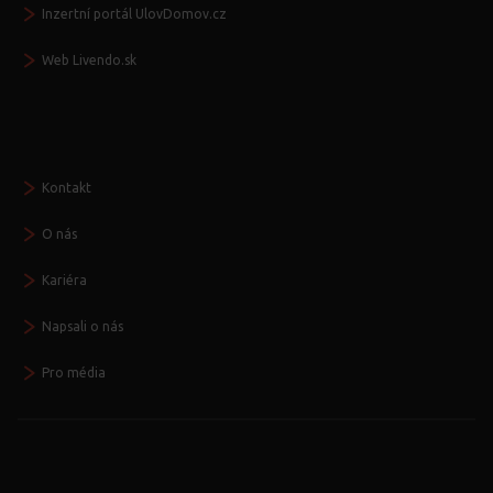
Inzertní portál UlovDomov.cz
Web Livendo.sk
Seznamte se
Kontakt
O nás
Kariéra
Napsali o nás
Pro média