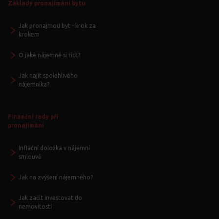
Základy pronajímání bytu
Jak pronajmou byt - krok za
krokem
O jaké nájemné si říct?
Jak najít spolehlivého
nájemníka?
Finanční rady při
pronajímání
Inflační doložka v nájemní
smlouvě
Jak na zvýšení nájemného?
Jak začít investovat do
nemovitostí