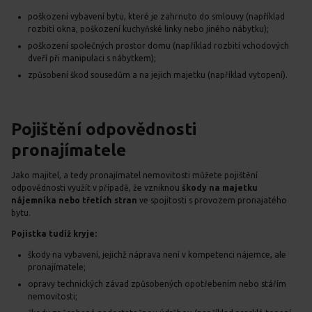
poškození vybavení bytu, které je zahrnuto do smlouvy (například
rozbití okna, poškození kuchyňské linky nebo jiného nábytku);
poškození společných prostor domu (například rozbití vchodových
dveří při manipulaci s nábytkem);
způsobení škod sousedům a na jejich majetku (například vytopení).
Pojištění odpovědnosti
pronajímatele
Jako majitel, a tedy pronajímatel nemovitosti můžete pojištění
odpovědnosti využít v případě, že vzniknou
škody na majetku
nájemníka nebo třetích stran
ve spojitosti s provozem pronajatého
bytu.
Pojistka tudíž kryje:
škody na vybavení, jejichž náprava není v kompetenci nájemce, ale
pronajímatele;
opravy technických závad způsobených opotřebením nebo stářím
nemovitosti;