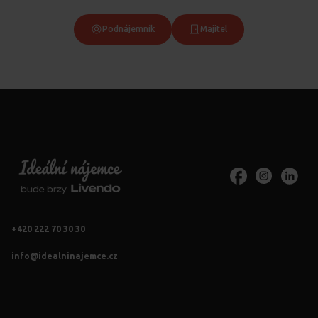
Podnájemník
Majitel
+420 222 70 30 30
info@idealninajemce.cz
Vždy po ruce