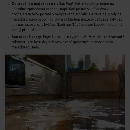
Zdravotní a majetková rizika:
Pojištění se vztahuje nejen na
náhodně způsobená zranění, například pokud se návštěva v
pronajatém bytě poraní o neopravené schody, ale také na škody na
majetku třetích osob. Typickým příkladem může být situace, kdy váš
pes nacházející se v bytě poškodí návštěvě drahou kabelku nebo jiný
cenný předmět.
Sousedské spory:
Pojistku oceníte i v případě, že v rámci stěhování či
rekonstrukce bytu dojde k poškození společných prostor nebo
majetku sousedů.