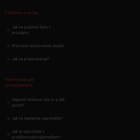
Pojištění a služby
Jak na pojištění bytu v
pronájmu
Průvodce vyúčtováním služeb
Jak na přepis energií?
Právní rady pro
pronajímatele
Nájemní smlouva: Na co si dát
pozor?
Jak na neplatiče nájemného?
Jak se vypořádat s
problémovým nájemníkem?