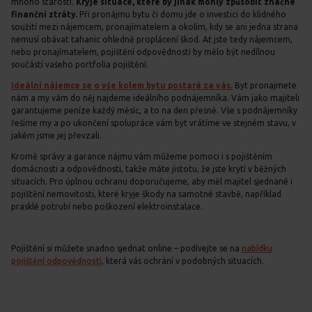
mnoho starostí.
Kryje situace, které by jinak mohly způsobit značné
finanční ztráty.
Při pronájmu bytu či domu jde o investici do klidného
soužití mezi nájemcem, pronajímatelem a okolím, kdy se ani jedna strana
nemusí obávat tahanic ohledně proplácení škod. Ať jste tedy nájemcem,
nebo pronajímatelem, pojištění odpovědnosti by mělo být nedílnou
součástí vašeho portfolia pojištění.
Ideální nájemce se o vše kolem bytu postará za vás.
Byt pronajmete
nám a my vám do něj najdeme ideálního podnájemníka. Vám jako majiteli
garantujeme peníze každý měsíc, a to na den přesně. Vše s podnájemníky
řešíme my a po ukončení spolupráce vám byt vrátíme ve stejném stavu, v
jakém jsme jej převzali.
Kromě správy a garance nájmu vám můžeme pomoci i s pojištěním
domácnosti a odpovědnosti, takže máte jistotu, že jste krytí v běžných
situacích. Pro úplnou ochranu doporučujeme, aby měl majitel sjednané i
pojištění nemovitosti, které kryje škody na samotné stavbě, například
prasklé potrubí nebo poškození elektroinstalace.
Pojištění si můžete snadno sjednat online – podívejte se na
nabídku
pojištění odpovědnosti
, která vás ochrání v podobných situacích.