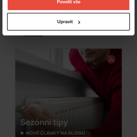
Povolit vše
Upravit
Číst více