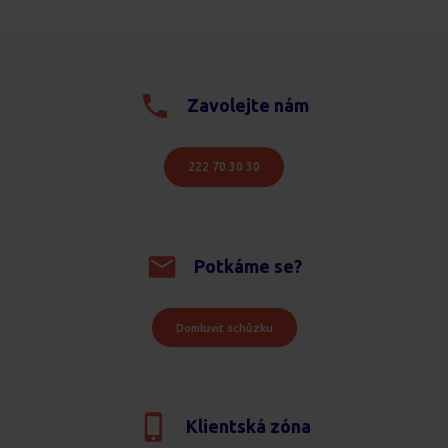
Zavolejte nám
222 70 30 30
Potkáme se?
Domluvit schůzku
Klientská zóna