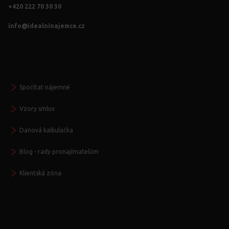
+420 222 70 30 30
info@idealninajemce.cz
Vždy po ruce
Spočítat nájemné
Vzory smluv
Daňová kalkulačka
Blog - rady pronajímatelům
Klientská zóna
Další služby