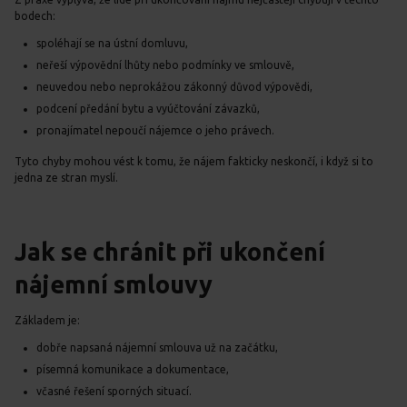
bodech:
spoléhají se na ústní domluvu,
neřeší výpovědní lhůty nebo podmínky ve smlouvě,
neuvedou nebo neprokážou zákonný důvod výpovědi,
podcení předání bytu a vyúčtování závazků,
pronajímatel nepoučí nájemce o jeho právech.
Tyto chyby mohou vést k tomu, že nájem fakticky neskončí, i když si to
jedna ze stran myslí.
Jak se chránit při ukončení
nájemní smlouvy
Základem je:
dobře napsaná nájemní smlouva už na začátku,
písemná komunikace a dokumentace,
včasné řešení sporných situací.