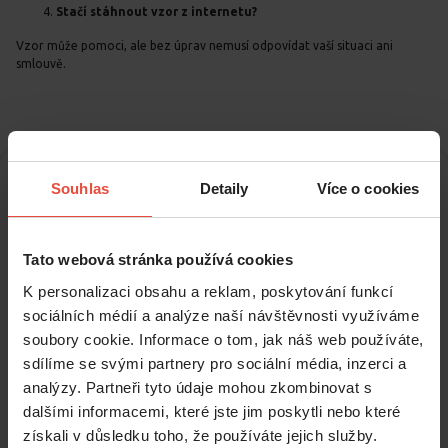
Stačí stáhnout vzor z internetu?
Vzor může pomoci, ale bez úprav nemusí odpovídat vaší situaci ani
smlouvě.
Souhlas
Detaily
Více o cookies
Tato webová stránka používá cookies
Líbil se vám článek?
K personalizaci obsahu a reklam, poskytování funkcí
Přihlaste se k odběru
sociálních médií a analýze naší návštěvnosti využíváme
soubory cookie. Informace o tom, jak náš web používáte,
novinek
sdílíme se svými partnery pro sociální média, inzerci a
analýzy. Partneři tyto údaje mohou zkombinovat s
dalšími informacemi, které jste jim poskytli nebo které
Pro naše odběratele připravujeme
čtvrtletní analýzu a
získali v důsledku toho, že používáte jejich služby.
srovnání vývoje na trhu s nájemním bydlením.