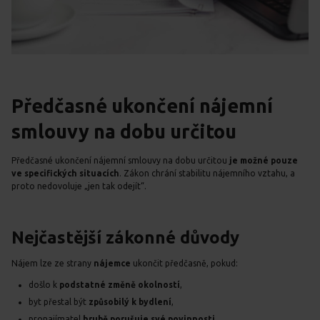
Předčasné ukončení nájemní
smlouvy na dobu určitou
Předčasné ukončení nájemní smlouvy na dobu určitou
je možné pouze
ve specifických situacích
. Zákon chrání stabilitu nájemního vztahu, a
proto nedovoluje „jen tak odejít“.
Nejčastější zákonné důvody
Nájem lze ze strany
nájemce
ukončit předčasně, pokud:
došlo k
podstatné změně okolností
,
byt přestal být
způsobilý k bydlení
,
pronajímatel
hrubě porušuje své povinnosti
,