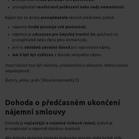
pronajímatel n
eodstranil poškození nebo vady nemovitosti
..
Nájem lze ze strany
pronajímatele
ukončit předčasně, pokud:
nájemce
hrubě porušuje své povinnosti
,
nájemce je
odsouzen pro úmyslný trestní čin
spáchaný na
pronajímateli nebo členu jeho domácnosti,
je-li tu
obdobně závažný důvod
pro vypovězení nájmu,
má-li být byt vyklizen
z důvodu veřejného zájmu.
Pozor! Důvod musí být skutečný, prokazatelný a relevantní. Nestačí pouhá
nespokojenost.
{{vzory_smluv_grid="/blog-komponenty"}}
Dohoda o předčasném ukončení
nájemní smlouvy
Dohoda je
nejčastější a nejméně rizikové řešení
, pokud se
pronajímatel a nájemník dokážou domluvit.
Aby dohoda skutečně předešla budoucím sporům, měla by být vždy