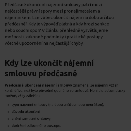
Předčasné ukončení nájemní smlouvy patří mezi
nejčastější právní spory mezi pronajímatelem a
nájemníkem. Lze vůbec ukončit nájem na dobu určitou
předčasně? Kdy je výpověď platná a kdy hrozí sankce
nebo soudní spor? V článku přehledně vysvětlujeme
možnosti, zákonné podmínky i praktické postupy
včetně upozornění na nejčastější chyby.
Kdy lze ukončit nájemní
smlouvu předčasně
Předčasné ukončení nájemní smlouvy
znamená, že nájemní vztah
končí dříve, než bylo původně sjednáno ve smlouvě. Není ale automaticky
možné, vždy záleží na:
typu nájemní smlouvy (na dobu určitou nebo neurčitou),
důvodu ukončení,
znění samotné smlouvy,
dodržení zákonného postupu.