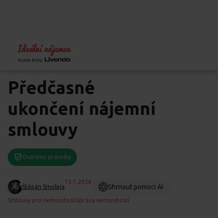
Home
Blog
Právo
Předčasné ukončení nájemní smlouvy
Předčasné
ukončení nájemní
smlouvy
Ověřeno právníky
15.1.2026
Shrnout pomocí AI
Štěpán Smoleja
Smlouvy pro nemovitosti
Správa nemovitosti