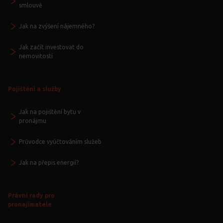
smlouvě
Jak na zvýšení nájemného?
Jak začít investovat do
nemovitostí
Pojištění a služby
Jak na pojištění bytu v
pronájmu
Průvodce vyúčtováním služeb
Jak na přepis energií?
Právní rady pro
pronajímatele