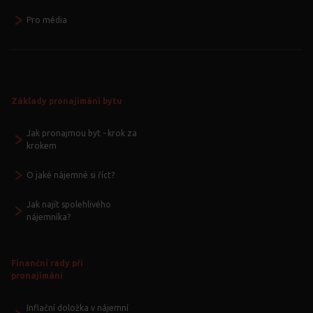
Pro média
Základy pronajímání bytu
Jak pronajmou byt - krok za
krokem
O jaké nájemné si říct?
Jak najít spolehlivého
nájemníka?
Finanční rady při
pronajímání
Inflační doložka v nájemní