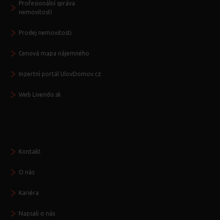
Profesionální správa
nemovitostí
Prodej nemovitosti
Cenová mapa nájemného
Inzertní portál UlovDomov.cz
Web Livendo.sk
Seznamte se
Kontakt
O nás
Kariéra
Napsali o nás