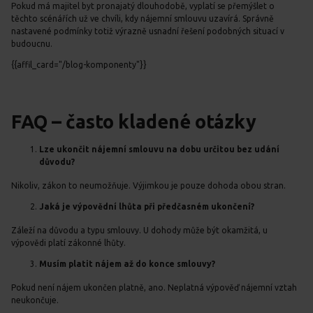
Pokud má majitel byt pronajatý dlouhodobě, vyplatí se přemýšlet o
těchto scénářích už ve chvíli, kdy nájemní smlouvu uzavírá. Správně
nastavené podmínky totiž výrazně usnadní řešení podobných situací v
budoucnu.
{{affil_card="/blog-komponenty"}}
FAQ – často kladené otázky
Lze ukončit nájemní smlouvu na dobu určitou bez udání
důvodu?
Nikoliv, zákon to neumožňuje. Výjimkou je pouze dohoda obou stran.
Jaká je výpovědní lhůta při předčasném ukončení?
Záleží na důvodu a typu smlouvy. U dohody může být okamžitá, u
výpovědi platí zákonné lhůty.
Musím platit nájem až do konce smlouvy?
Pokud není nájem ukončen platně, ano. Neplatná výpověď nájemní vztah
neukončuje.