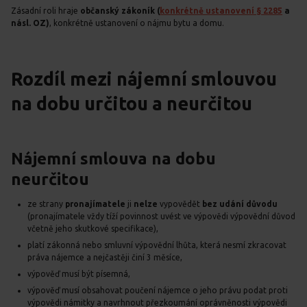
Zásadní roli hraje
občanský zákoník (
konkrétně ustanovení § 2285
a
násl. OZ)
, konkrétně ustanovení o nájmu bytu a domu.
Rozdíl mezi nájemní smlouvou
na dobu určitou a neurčitou
Nájemní smlouva na dobu
neurčitou
ze strany
pronajímatele
ji
nelze
vypovědět
bez udání důvodu
(pronajímatele vždy tíží povinnost uvést ve výpovědi výpovědní důvod
včetně jeho skutkové specifikace),
platí zákonná nebo smluvní výpovědní lhůta, která nesmí zkracovat
práva nájemce a nejčastěji činí 3 měsíce,
výpověď musí být písemná,
výpověď musí obsahovat poučení nájemce o jeho právu podat proti
výpovědi námitky a navrhnout přezkoumání oprávněnosti výpovědi