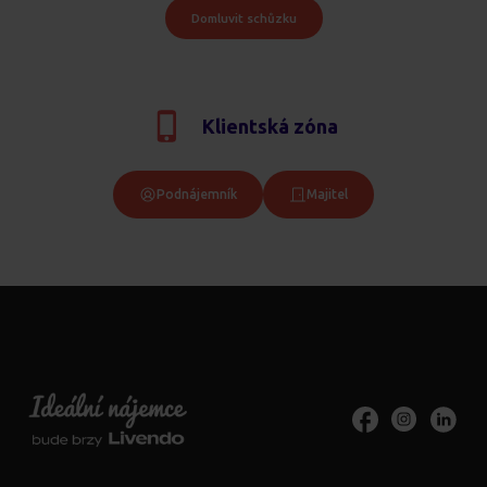
Domluvit schůzku
Klientská zóna
Podnájemník
Majitel