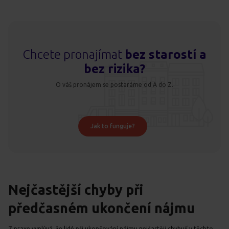
Chcete pronajímat
bez starostí a
bez rizika?
O váš pronájem se postaráme od A do Z.
Jak to funguje?
Nejčastější chyby při
předčasném ukončení nájmu
Z praxe vyplývá, že lidé při ukončování nájmu nejčastěji chybují v těchto