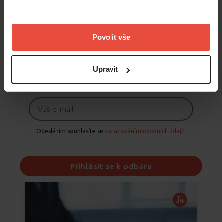
S předstihem připomínáme důležité termíny (daňové přiznání,
daň z nemovitosti) a přehledně zpracováváme aktuální změny
zákonů či nařízení.
Povolit vše
Přihlaste se k odběru našeho newsletteru a
každý měsíc si
rozšíříte obzory v oblasti pronajímání
.
Upravit
Odesláním souhlasíte se
zpracováním osobních údajů.
Přihlásit se k odběru