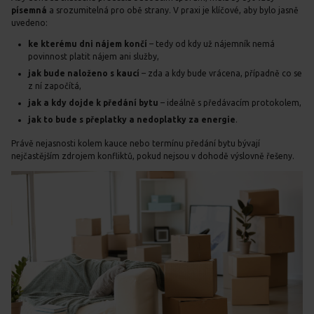
písemná
a srozumitelná pro obě strany. V praxi je klíčové, aby bylo jasně
uvedeno:
ke kterému dni nájem končí
– tedy od kdy už nájemník nemá
povinnost platit nájem ani služby,
jak bude naloženo s kaucí
– zda a kdy bude vrácena, případně co se
z ní započítá,
jak a kdy dojde k předání bytu
– ideálně s předávacím protokolem,
jak to bude s přeplatky a nedoplatky za energie
.
Právě nejasnosti kolem kauce nebo termínu předání bytu bývají
nejčastějším zdrojem konfliktů, pokud nejsou v dohodě výslovně řešeny.