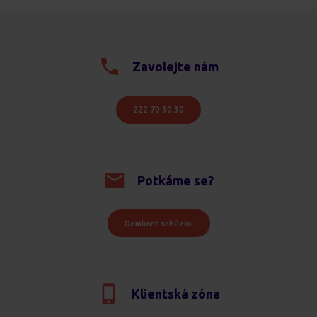
Zavolejte nám
222 70 30 30
Potkáme se?
Domluvit schůzku
Klientská zóna