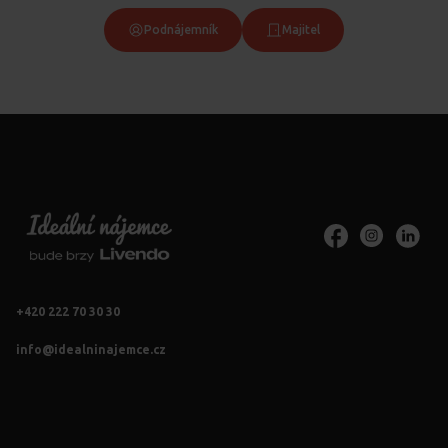
Podnájemník
Majitel
+420 222 70 30 30
info@idealninajemce.cz
Vždy po ruce