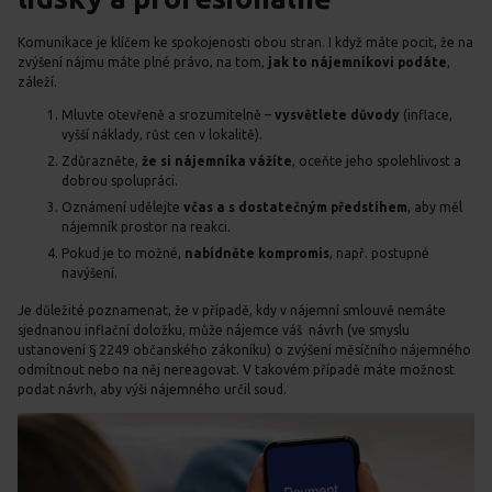
Komunikace je klíčem ke spokojenosti obou stran. I když máte pocit, že na
zvýšení nájmu máte plné právo, na tom,
jak to nájemníkovi podáte
,
záleží.
Mluvte otevřeně a srozumitelně –
vysvětlete důvody
(inflace,
vyšší náklady, růst cen v lokalitě).
Zdůrazněte,
že si nájemníka vážíte
, oceňte jeho spolehlivost a
dobrou spolupráci.
Oznámení udělejte
včas a s dostatečným předstihem
, aby měl
nájemník prostor na reakci.
Pokud je to možné,
nabídněte kompromis
, např. postupné
navýšení.
Je důležité poznamenat, že v případě, kdy v nájemní smlouvě nemáte
sjednanou inflační doložku, může nájemce váš návrh (ve smyslu
ustanovení § 2249 občanského zákoníku) o zvýšení měsíčního nájemného
odmítnout nebo na něj nereagovat. V takovém případě máte možnost
podat návrh, aby výši nájemného určil soud.