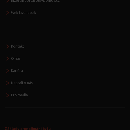
Inzertní portál UlovDomov.cz
Web Livendo.sk
Seznamte se
Kontakt
O nás
Kariéra
Napsali o nás
Pro média
Základy pronajímání bytu