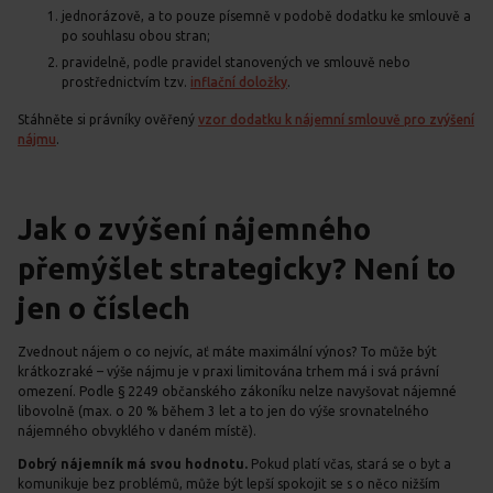
jednorázově, a to pouze písemně v podobě dodatku ke smlouvě a
po souhlasu obou stran;
pravidelně, podle pravidel stanovených ve smlouvě nebo
prostřednictvím tzv.
inflační doložky
.
Stáhněte si právníky ověřený
vzor dodatku k nájemní smlouvě pro zvýšení
nájmu
.
Jak o zvýšení nájemného
přemýšlet strategicky? Není to
jen o číslech
Zvednout nájem o co nejvíc, ať máte maximální výnos? To může být
krátkozraké – výše nájmu je v praxi limitována trhem má i svá právní
omezení. Podle § 2249 občanského zákoníku nelze navyšovat nájemné
libovolně (max. o 20 % během 3 let a to jen do výše srovnatelného
nájemného obvyklého v daném místě).
Dobrý nájemník má svou hodnotu.
Pokud platí včas, stará se o byt a
komunikuje bez problémů, může být lepší spokojit se s o něco nižším