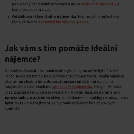
podvedený nebo neinformovaný a může
začít dělat naschvály
a
komplikovat vám život.
Odstěhování kvalitního nájemníka.
Najít nového může trvat
týdny či měsíce a
prázdný byt vás stojí peníze
.
Jak vám s tím pomůže Ideální
nájemce?
Správně načasovat a komunikovat zvýšení nájmu může být náročné.
Proto se vyplatí mít po boku profesionálního partnera. Ideální nájemce
připraví
analýzu trhu a doporučí optimální výši nájmu
a jeho
navyšování v čase. Najdeme
spolehlivého nájemníka
, který bude platit
včas. Zajistíme férovou a profesionální
komunikaci
, postaráme se o
úpravy smluv a administrativu
, dohlédneme na
platby, smlouvy i stav
bytu
. Vy tak získáte jistotu, že byt bude vydělávat bez zbytečných
konfliktů.