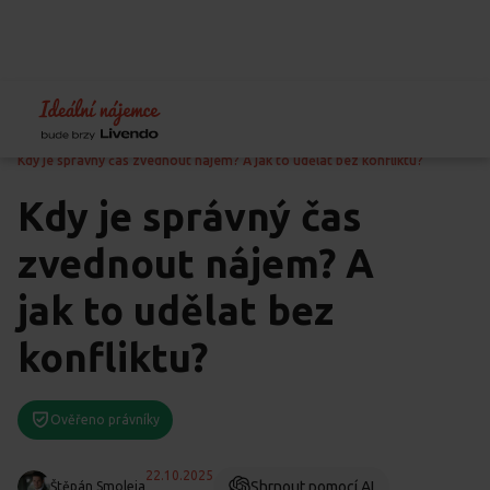
Home
Blog
Právo
Kdy je správný čas zvednout nájem? A jak to udělat bez konfliktu?
Kdy je správný čas
zvednout nájem? A
jak to udělat bez
konfliktu?
Ověřeno právníky
22.10.2025
Shrnout pomocí AI
Štěpán Smoleja