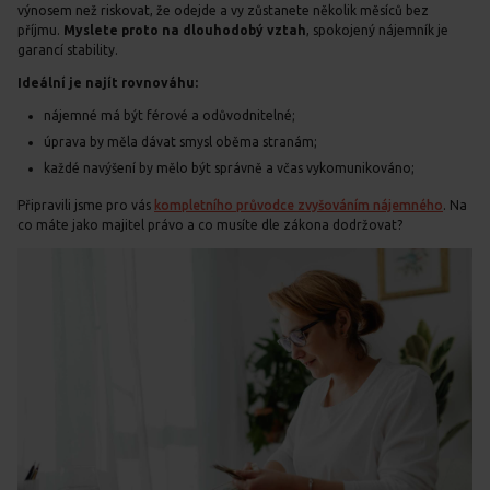
výnosem než riskovat, že odejde a vy zůstanete několik měsíců bez
příjmu.
Myslete proto na dlouhodobý vztah
, spokojený nájemník je
garancí stability.
Ideální je najít rovnováhu:
nájemné má být férové a odůvodnitelné;
úprava by měla dávat smysl oběma stranám;
každé navýšení by mělo být správně a včas vykomunikováno;
Připravili jsme pro vás
kompletního průvodce zvyšováním nájemného
. Na
co máte jako majitel právo a co musíte dle zákona dodržovat?