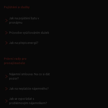
Pojištění a služby
Jak na pojištění bytu v
pronájmu
Průvodce vyúčtováním služeb
Jak na přepis energií?
Právní rady pro
pronajímatele
Nájemní smlouva: Na co si dát
pozor?
Jak na neplatiče nájemného?
Jak se vypořádat s
problémovým nájemníkem?