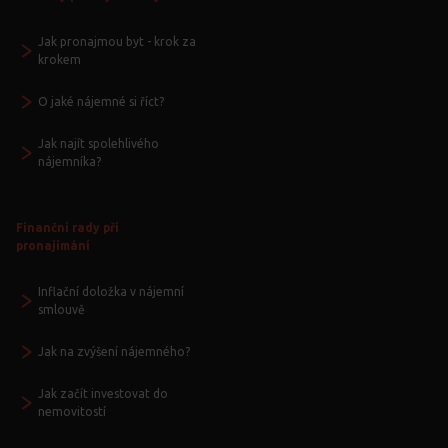
Jak pronajmou byt - krok za
krokem
O jaké nájemné si říct?
Jak najít spolehlivého
nájemníka?
Finanční rady při
pronajímání
Inflační doložka v nájemní
smlouvě
Jak na zvýšení nájemného?
Jak začít investovat do
nemovitostí