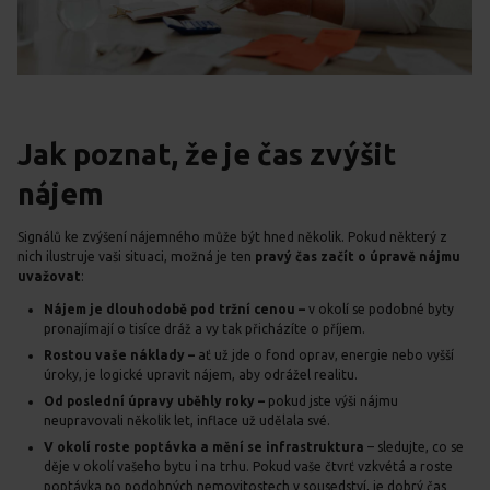
Jak poznat, že je čas zvýšit
nájem
Signálů ke zvýšení nájemného může být hned několik. Pokud některý z
nich ilustruje vaši situaci, možná je ten
pravý čas začít o úpravě nájmu
uvažovat
:
Nájem je dlouhodobě pod tržní cenou –
v okolí se podobné byty
pronajímají o tisíce dráž a vy tak přicházíte o příjem.
Rostou vaše náklady –
ať už jde o fond oprav, energie nebo vyšší
úroky, je logické upravit nájem, aby odrážel realitu.
Od poslední úpravy uběhly roky –
pokud jste výši nájmu
neupravovali několik let, inflace už udělala své.
V okolí roste poptávka a mění se infrastruktura
– sledujte, co se
děje v okolí vašeho bytu i na trhu. Pokud vaše čtvrť vzkvétá a roste
poptávka po podobných nemovitostech v sousedství, je dobrý čas